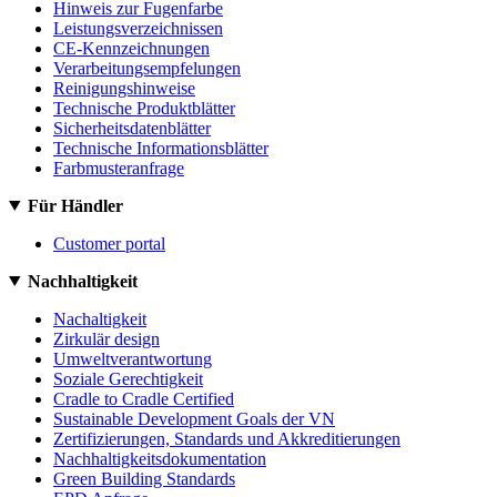
Hinweis zur Fugenfarbe
Leistungsverzeichnissen
CE-Kennzeichnungen
Verarbeitungsempfelungen
Reinigungshinweise
Technische Produktblätter
Sicherheitsdatenblätter
Technische Informationsblätter
Farbmusteranfrage
Für Händler
Customer portal
Nachhaltigkeit
Nachaltigkeit
Zirkulär design
Umweltverantwortung
Soziale Gerechtigkeit
Cradle to Cradle Certified
Sustainable Development Goals der VN
Zertifizierungen, Standards und Akkreditierungen
Nachhaltigkeitsdokumentation
Green Building Standards