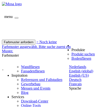
menu
> Noch keine
Farbmuster anfordern
Farbmuster ausgewählt. Bitte suche zuerst ein
Produkte
Muster.
Produkt suchen
Farbmuster
Bodenfliesen
Wandfliesen
Nederlands
-
Fassadenfliesen
English (global)
Inspiration
English (US)
Referenzen und Fallstudien
Deutsch
Gewerbebau
Français
Messen und Events
Sprache
Blog
Services
Download-Center
Online-Tools