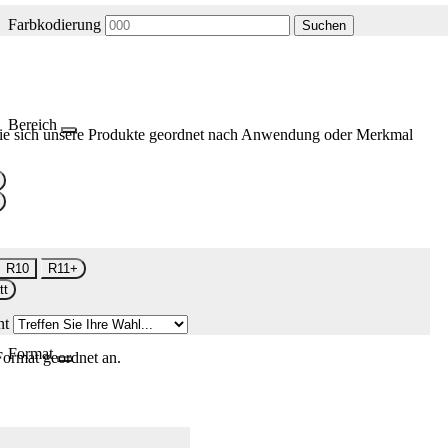
Farbkodierung
Suchen
Bereich
ie sich unsere Produkte geordnet nach Anwendung oder Merkmal
R10
R11+
tt
nt
Format
Format geordnet an.