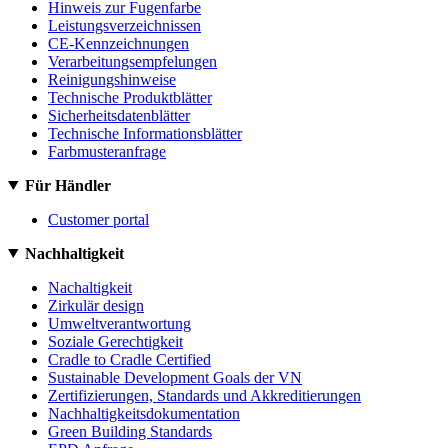
Hinweis zur Fugenfarbe
Leistungsverzeichnissen
CE-Kennzeichnungen
Verarbeitungsempfelungen
Reinigungshinweise
Technische Produktblätter
Sicherheitsdatenblätter
Technische Informationsblätter
Farbmusteranfrage
Für Händler
Customer portal
Nachhaltigkeit
Nachaltigkeit
Zirkulär design
Umweltverantwortung
Soziale Gerechtigkeit
Cradle to Cradle Certified
Sustainable Development Goals der VN
Zertifizierungen, Standards und Akkreditierungen
Nachhaltigkeitsdokumentation
Green Building Standards