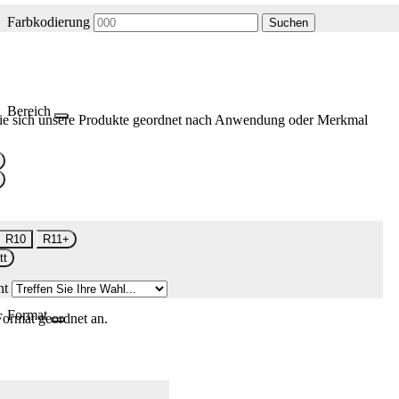
Farbkodierung
Suchen
Bereich
ie sich unsere Produkte geordnet nach Anwendung oder Merkmal
R10
R11+
tt
nt
Format
Format geordnet an.