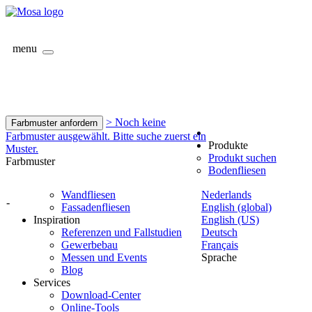
menu
> Noch keine
Farbmuster anfordern
Farbmuster ausgewählt. Bitte suche zuerst ein
Produkte
Muster.
Produkt suchen
Farbmuster
Bodenfliesen
Wandfliesen
Nederlands
-
Fassadenfliesen
English (global)
Inspiration
English (US)
Referenzen und Fallstudien
Deutsch
Gewerbebau
Français
Messen und Events
Sprache
Blog
Services
Download-Center
Online-Tools