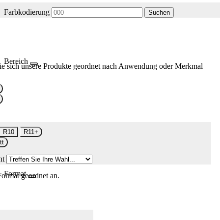
Farbkodierung
Suchen
Bereich
ie sich unsere Produkte geordnet nach Anwendung oder Merkmal
R10
R11+
tt
nt
Format
Format geordnet an.