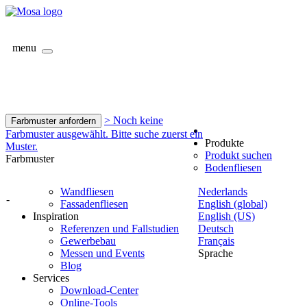
menu
> Noch keine
Farbmuster anfordern
Farbmuster ausgewählt. Bitte suche zuerst ein
Produkte
Muster.
Produkt suchen
Farbmuster
Bodenfliesen
Wandfliesen
Nederlands
-
Fassadenfliesen
English (global)
Inspiration
English (US)
Referenzen und Fallstudien
Deutsch
Gewerbebau
Français
Messen und Events
Sprache
Blog
Services
Download-Center
Online-Tools