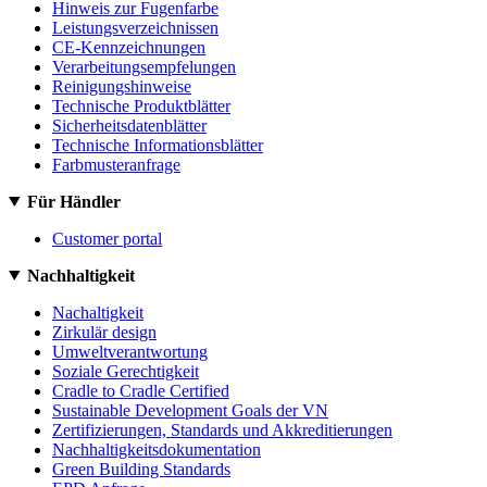
Hinweis zur Fugenfarbe
Leistungsverzeichnissen
CE-Kennzeichnungen
Verarbeitungsempfelungen
Reinigungshinweise
Technische Produktblätter
Sicherheitsdatenblätter
Technische Informationsblätter
Farbmusteranfrage
Für Händler
Customer portal
Nachhaltigkeit
Nachaltigkeit
Zirkulär design
Umweltverantwortung
Soziale Gerechtigkeit
Cradle to Cradle Certified
Sustainable Development Goals der VN
Zertifizierungen, Standards und Akkreditierungen
Nachhaltigkeitsdokumentation
Green Building Standards