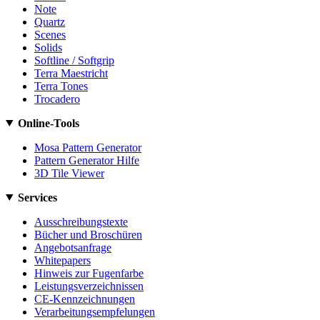
Note
Quartz
Scenes
Solids
Softline / Softgrip
Terra Maestricht
Terra Tones
Trocadero
Online-Tools
Mosa Pattern Generator
Pattern Generator Hilfe
3D Tile Viewer
Services
Ausschreibungstexte
Bücher und Broschüren
Angebotsanfrage
Whitepapers
Hinweis zur Fugenfarbe
Leistungsverzeichnissen
CE-Kennzeichnungen
Verarbeitungsempfelungen