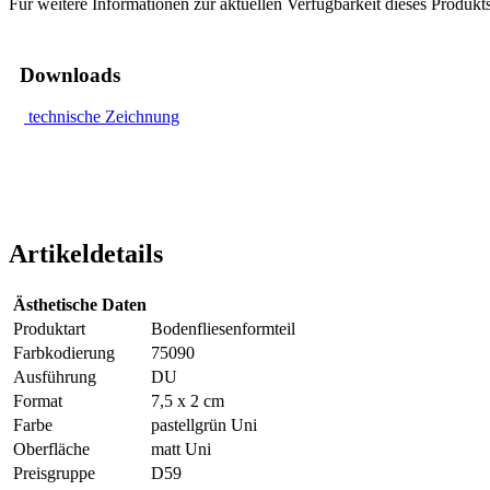
Für weitere Informationen zur aktuellen Verfügbarkeit dieses Produkt
Downloads
technische Zeichnung
Artikeldetails
Ästhetische Daten
Produktart
Bodenfliesenformteil
Farbkodierung
75090
Ausführung
DU
Format
7,5 x 2 cm
Farbe
pastellgrün Uni
Oberfläche
matt Uni
Preisgruppe
D59