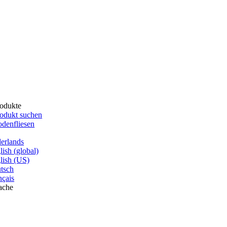
odukte
odukt suchen
denfliesen
erlands
lish (global)
lish (US)
tsch
nçais
ache