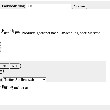
Farbkodierung
Suchen
Bereich
ie sich unsere Produkte geordnet nach Anwendung oder Merkmal
R10
R11+
tt
nt
Format
Format geordnet an.