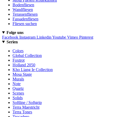
Mosa Fliesen Kollektionen
Bodenfliesen
Wandfliesen
Terassenfliesen
Fassadenfliesen
Fliesen suchen
Folge uns
Facebook
Instagram
Linkedin
Youtube
Vimeo
Pinterest
Serien
Colors
Global Collection
Foxtrot
Holland 2050
Kho Liang Ie Collection
Mosa Stage
Murals
Note
Quartz
Scenes
Solids
Softline / Softgrip
Terra Maestricht
Terra Tones
Trocadero