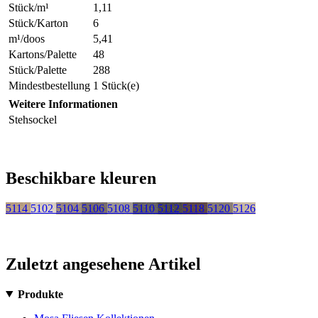
Stück/m¹
1,11
Stück/Karton
6
m¹/doos
5,41
Kartons/Palette
48
Stück/Palette
288
Mindestbestellung
1 Stück(e)
Weitere Informationen
Stehsockel
Beschikbare kleuren
5114
5102
5104
5106
5108
5110
5112
5118
5120
5126
Zuletzt angesehene Artikel
Produkte