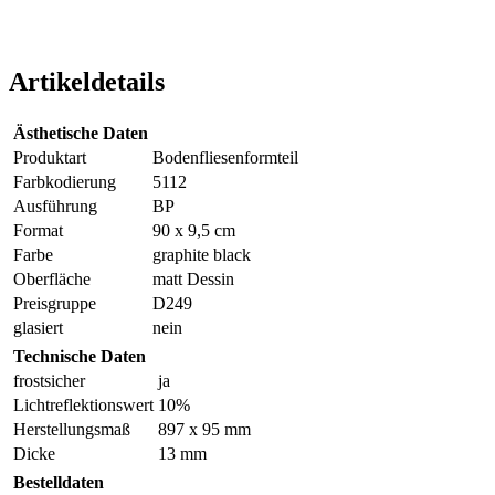
Artikeldetails
Ästhetische Daten
Produktart
Bodenfliesenformteil
Farbkodierung
5112
Ausführung
BP
Format
90 x 9,5 cm
Farbe
graphite black
Oberfläche
matt Dessin
Preisgruppe
D249
glasiert
nein
Technische Daten
frostsicher
ja
Lichtreflektionswert
10%
Herstellungsmaß
897 x 95 mm
Dicke
13 mm
Bestelldaten