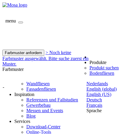
menu
> Noch keine
Farbmuster anfordern
Farbmuster ausgewählt. Bitte suche zuerst ein
Produkte
Muster.
Produkt suchen
Farbmuster
Bodenfliesen
Wandfliesen
Nederlands
-
Fassadenfliesen
English (global)
Inspiration
English (US)
Referenzen und Fallstudien
Deutsch
Gewerbebau
Français
Messen und Events
Sprache
Blog
Services
Download-Center
Online-Tools