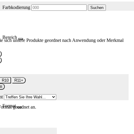
Farbkodierung
Suchen
Bereich
ie sich unsere Produkte geordnet nach Anwendung oder Merkmal
R10
R11+
tt
nt
Format
Format geordnet an.