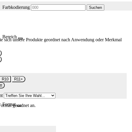
Farbkodierung
Suchen
Bereich
ie sich unsere Produkte geordnet nach Anwendung oder Merkmal
R10
R11+
tt
nt
Format
Format geordnet an.