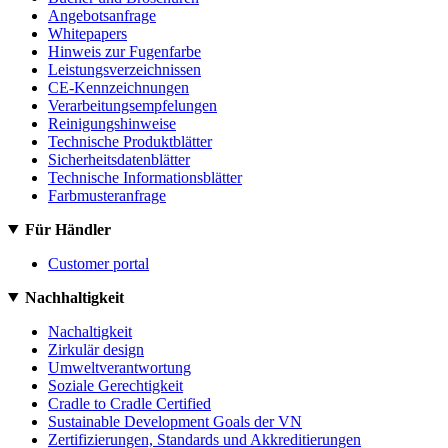
Angebotsanfrage
Whitepapers
Hinweis zur Fugenfarbe
Leistungsverzeichnissen
CE-Kennzeichnungen
Verarbeitungsempfelungen
Reinigungshinweise
Technische Produktblätter
Sicherheitsdatenblätter
Technische Informationsblätter
Farbmusteranfrage
Für Händler
Customer portal
Nachhaltigkeit
Nachaltigkeit
Zirkulär design
Umweltverantwortung
Soziale Gerechtigkeit
Cradle to Cradle Certified
Sustainable Development Goals der VN
Zertifizierungen, Standards und Akkreditierungen