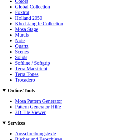
Colors
Global Collection
Foxtrot
Holland 2050
Kho Liang Ie Collection
Mosa Stage
Murals
Note
Quartz
Scenes
Solids
Softline / Softgrip
Terra Maestricht
Terra Tones
Trocadero
Online-Tools
Mosa Pattern Generator
Pattern Generator Hilfe
3D Tile Viewer
Services
Ausschreibungstexte
Bücher und Broschüren