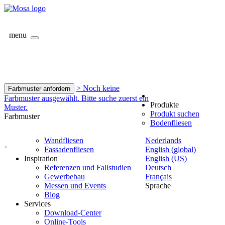
menu
> Noch keine
Farbmuster anfordern
Farbmuster ausgewählt. Bitte suche zuerst ein
Produkte
Muster.
Produkt suchen
Farbmuster
Bodenfliesen
Wandfliesen
Nederlands
-
Fassadenfliesen
English (global)
Inspiration
English (US)
Referenzen und Fallstudien
Deutsch
Gewerbebau
Français
Messen und Events
Sprache
Blog
Services
Download-Center
Online-Tools