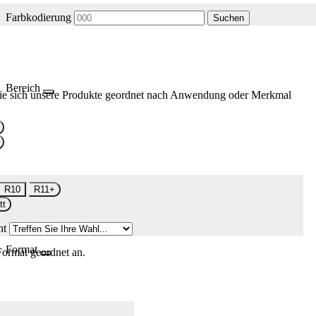
Farbkodierung
Suchen
Bereich
ie sich unsere Produkte geordnet nach Anwendung oder Merkmal
R10
R11+
tt
nt
Format
Format geordnet an.