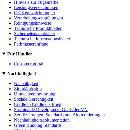
Hinweis zur Fugenfarbe
Leistungsverzeichnissen
CE-Kennzeichnungen
Verarbeitungsempfelungen
Reinigungshinweise
Technische Produktblätter
Sicherheitsdatenblätter
Technische Informationsblätter
Farbmusteranfrage
Für Händler
Customer portal
Nachhaltigkeit
Nachaltigkeit
Zirkulär design
Umweltverantwortung
Soziale Gerechtigkeit
Cradle to Cradle Certified
Sustainable Development Goals der VN
Zertifizierungen, Standards und Akkreditierungen
Nachhaltigkeitsdokumentation
Green Building Standards