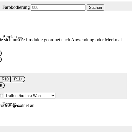
Farbkodierung
Suchen
Bereich
ie sich unsere Produkte geordnet nach Anwendung oder Merkmal
R10
R11+
tt
nt
Format
Format geordnet an.