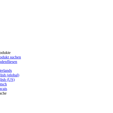
odukte
odukt suchen
denfliesen
erlands
lish (global)
lish (US)
tsch
nçais
ache