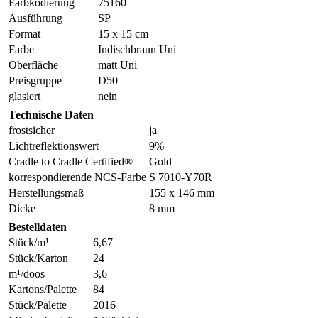
Farbkodierung
75160
Ausführung
SP
Format
15 x 15 cm
Farbe
Indischbraun Uni
Oberfläche
matt Uni
Preisgruppe
D50
glasiert
nein
Technische Daten
frostsicher
ja
Lichtreflektionswert
9%
Cradle to Cradle Certified®
Gold
korrespondierende NCS-Farbe
S 7010-Y70R
Herstellungsmaß
155 x 146 mm
Dicke
8 mm
Bestelldaten
Stück/m¹
6,67
Stück/Karton
24
m¹/doos
3,6
Kartons/Palette
84
Stück/Palette
2016