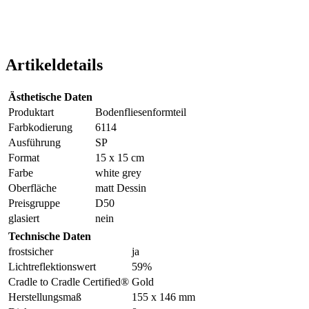
Artikeldetails
Ästhetische Daten
Produktart
Bodenfliesenformteil
Farbkodierung
6114
Ausführung
SP
Format
15 x 15 cm
Farbe
white grey
Oberfläche
matt Dessin
Preisgruppe
D50
glasiert
nein
Technische Daten
frostsicher
ja
Lichtreflektionswert
59%
Cradle to Cradle Certified®
Gold
Herstellungsmaß
155 x 146 mm