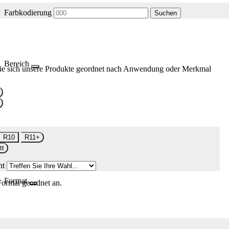
Farbkodierung
Suchen
Bereich
ie sich unsere Produkte geordnet nach Anwendung oder Merkmal
R10
R11+
tt
nt
Format
Format geordnet an.