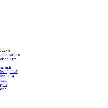
odukte
odukt suchen
denfliesen
erlands
lish (global)
lish (US)
tsch
nçais
ache