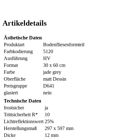
Artikeldetails
Ästhetische Daten
Produktart
Bodenfliesenformteil
Farbkodierung
5120
Ausführung
HV
Format
30 x 60 cm
Farbe
jade grey
Oberfläche
matt Dessin
Preisgruppe
D641
glasiert
nein
Technische Daten
frostsicher
ja
Trittsicherheit R*
10
Lichtreflektionswert
25%
Herstellungsmaß
297 x 597 mm
Dicke
12 mm