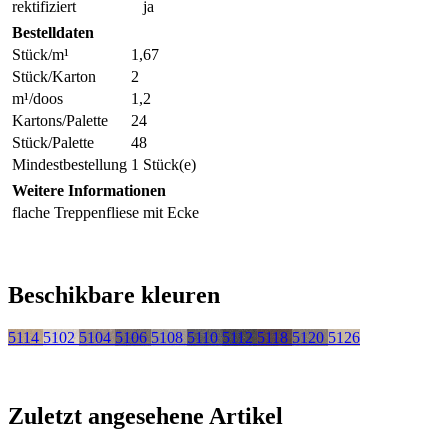
rektifiziert
ja
Bestelldaten
Stück/m¹
1,67
Stück/Karton
2
m¹/doos
1,2
Kartons/Palette
24
Stück/Palette
48
Mindestbestellung
1 Stück(e)
Weitere Informationen
flache Treppenfliese mit Ecke
Beschikbare kleuren
5114
5102
5104
5106
5108
5110
5112
5118
5120
5126
Zuletzt angesehene Artikel