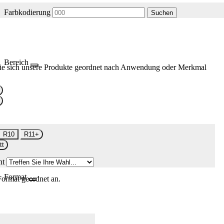
Farbkodierung
Suchen
Bereich
ie sich unsere Produkte geordnet nach Anwendung oder Merkmal
R10
R11+
tt
nt
Format
Format geordnet an.