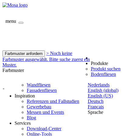
menu
> Noch keine
Farbmuster anfordern
Farbmuster ausgewählt. Bitte suche zuerst ein
Produkte
Muster.
Produkt suchen
Farbmuster
Bodenfliesen
Wandfliesen
Nederlands
-
Fassadenfliesen
English (global)
Inspiration
English (US)
Referenzen und Fallstudien
Deutsch
Gewerbebau
Français
Messen und Events
Sprache
Blog
Services
Download-Center
Online-Tools