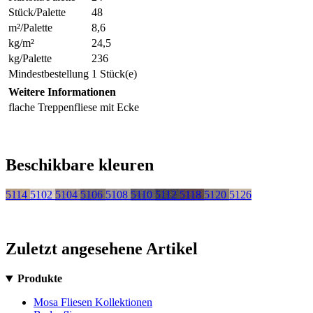
Stück/Palette
48
m²/Palette
8,6
kg/m²
24,5
kg/Palette
236
Mindestbestellung
1 Stück(e)
Weitere Informationen
flache Treppenfliese mit Ecke
Beschikbare kleuren
5114
5102
5104
5106
5108
5110
5112
5118
5120
5126
Zuletzt angesehene Artikel
Produkte
Mosa Fliesen Kollektionen