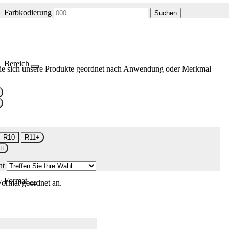
Farbkodierung
Suchen
Bereich
ie sich unsere Produkte geordnet nach Anwendung oder Merkmal
R10
R11+
tt
nt
Format
Format geordnet an.