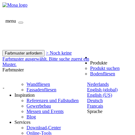
menu
> Noch keine
Farbmuster anfordern
Farbmuster ausgewählt. Bitte suche zuerst ein
Produkte
Muster.
Produkt suchen
Farbmuster
Bodenfliesen
Wandfliesen
Nederlands
-
Fassadenfliesen
English (global)
Inspiration
English (US)
Referenzen und Fallstudien
Deutsch
Gewerbebau
Français
Messen und Events
Sprache
Blog
Services
Download-Center
Online-Tools