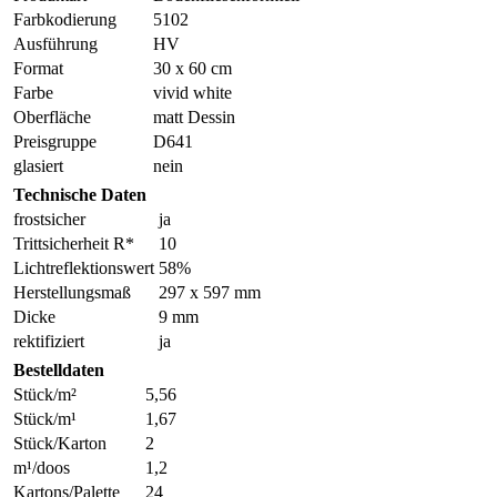
Farbkodierung
5102
Ausführung
HV
Format
30 x 60 cm
Farbe
vivid white
Oberfläche
matt Dessin
Preisgruppe
D641
glasiert
nein
Technische Daten
frostsicher
ja
Trittsicherheit R*
10
Lichtreflektionswert
58%
Herstellungsmaß
297 x 597 mm
Dicke
9 mm
rektifiziert
ja
Bestelldaten
Stück/m²
5,56
Stück/m¹
1,67
Stück/Karton
2
m¹/doos
1,2
Kartons/Palette
24