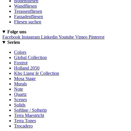
Bodenfliesen
Wandfliesen
Terassenfliesen
Fassadenfliesen
Fliesen suchen
Folge uns
Facebook
Instagram
Linkedin
Youtube
Vimeo
Pinterest
Serien
Colors
Global Collection
Foxtrot
Holland 2050
Kho Liang Ie Collection
Mosa Stage
Murals
Note
Quartz
Scenes
Solids
Softline / Softgrip
Terra Maestricht
Terra Tones
Trocadero