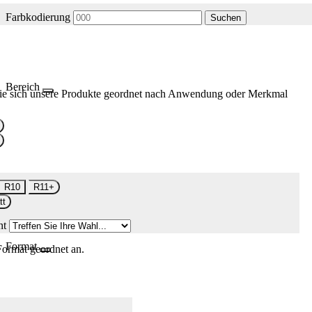
Farbkodierung
Suchen
Bereich
ie sich unsere Produkte geordnet nach Anwendung oder Merkmal
R10
R11+
tt
nt
Format
Format geordnet an.