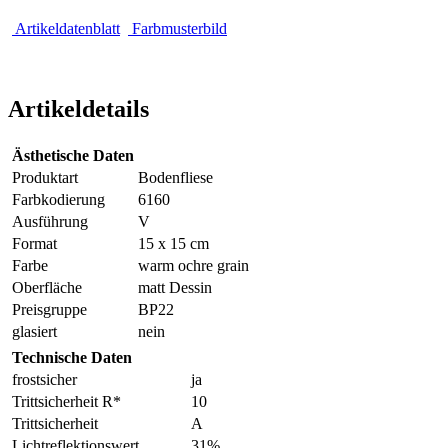
Artikeldatenblatt
Farbmusterbild
Artikeldetails
Ästhetische Daten
Produktart
Bodenfliese
Farbkodierung
6160
Ausführung
V
Format
15 x 15 cm
Farbe
warm ochre grain
Oberfläche
matt Dessin
Preisgruppe
BP22
glasiert
nein
Technische Daten
frostsicher
ja
Trittsicherheit R*
10
Trittsicherheit
A
Lichtreflektionswert
31%