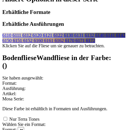
Erhältliche Formate
Erhältliche Ausführungen
6110
6111
6112
6120
6121
6122
6130
6131
6132
6140
6141
6142
6150
6151
6152
6160
6161
6162
6170
6171
6172
Klicken Sie auf die Fliese um sie genauer zu betrachten.
Bodenfliese
Wandfliese
in der Farbe:
(
)
Sie haben ausgewählt:
Format:
Ausführung:
Artikel:
Mosa Serie:
Diese Farbe ist erhältlich in
Formaten und
Ausführungen.
Nur Terra Tones
Wählen Sie ein Format:
Format: