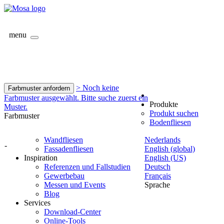
menu
> Noch keine
Farbmuster anfordern
Farbmuster ausgewählt. Bitte suche zuerst ein
Produkte
Muster.
Produkt suchen
Farbmuster
Bodenfliesen
Wandfliesen
Nederlands
-
Fassadenfliesen
English (global)
Inspiration
English (US)
Referenzen und Fallstudien
Deutsch
Gewerbebau
Français
Messen und Events
Sprache
Blog
Services
Download-Center
Online-Tools