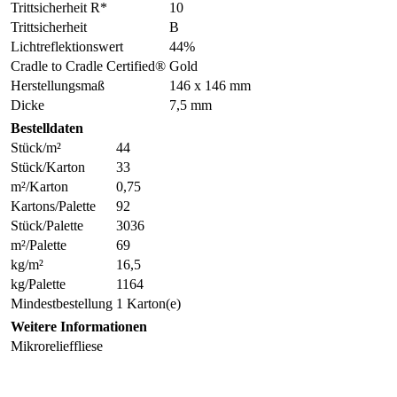
Trittsicherheit R*
10
Trittsicherheit
B
Lichtreflektionswert
44%
Cradle to Cradle Certified®
Gold
Herstellungsmaß
146 x 146 mm
Dicke
7,5 mm
Bestelldaten
Stück/m²
44
Stück/Karton
33
m²/Karton
0,75
Kartons/Palette
92
Stück/Palette
3036
m²/Palette
69
kg/m²
16,5
kg/Palette
1164
Mindestbestellung
1 Karton(e)
Weitere Informationen
Mikrorelieffliese