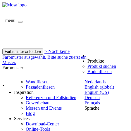
menu
> Noch keine
Farbmuster anfordern
Farbmuster ausgewählt. Bitte suche zuerst ein
Produkte
Muster.
Produkt suchen
Farbmuster
Bodenfliesen
Wandfliesen
Nederlands
-
Fassadenfliesen
English (global)
Inspiration
English (US)
Referenzen und Fallstudien
Deutsch
Gewerbebau
Français
Messen und Events
Sprache
Blog
Services
Download-Center
Online-Tools