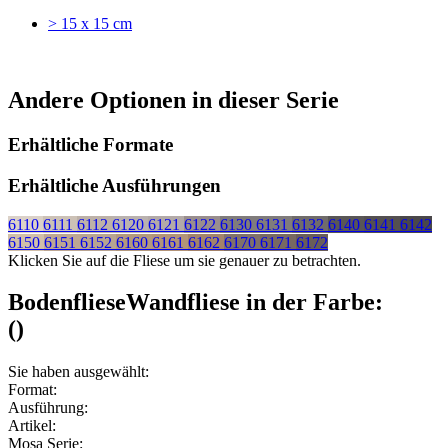
> 15 x 15 cm
Andere Optionen in dieser Serie
Erhältliche Formate
Erhältliche Ausführungen
6110
6111
6112
6120
6121
6122
6130
6131
6132
6140
6141
6142
6150
6151
6152
6160
6161
6162
6170
6171
6172
Klicken Sie auf die Fliese um sie genauer zu betrachten.
Bodenfliese
Wandfliese
in der Farbe:
(
)
Sie haben ausgewählt:
Format:
Ausführung:
Artikel:
Mosa Serie: