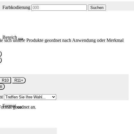
Farbkodierung
Suchen
Bereich
ie sich unsere Produkte geordnet nach Anwendung oder Merkmal
R10
R11+
tt
nt
Format
Format geordnet an.