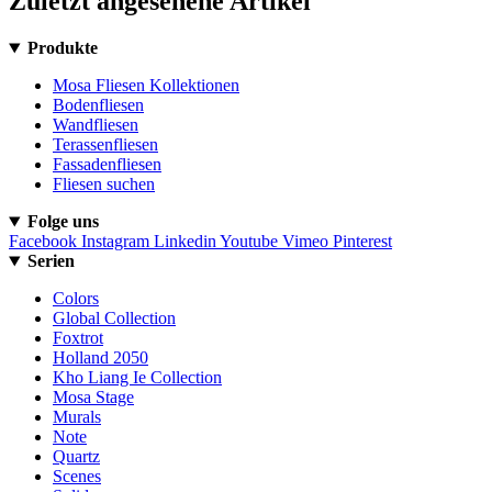
Zuletzt angesehene Artikel
Produkte
Mosa Fliesen Kollektionen
Bodenfliesen
Wandfliesen
Terassenfliesen
Fassadenfliesen
Fliesen suchen
Folge uns
Facebook
Instagram
Linkedin
Youtube
Vimeo
Pinterest
Serien
Colors
Global Collection
Foxtrot
Holland 2050
Kho Liang Ie Collection
Mosa Stage
Murals
Note
Quartz
Scenes