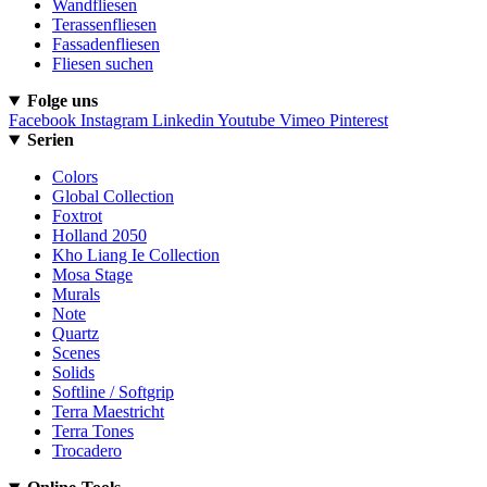
Wandfliesen
Terassenfliesen
Fassadenfliesen
Fliesen suchen
Folge uns
Facebook
Instagram
Linkedin
Youtube
Vimeo
Pinterest
Serien
Colors
Global Collection
Foxtrot
Holland 2050
Kho Liang Ie Collection
Mosa Stage
Murals
Note
Quartz
Scenes
Solids
Softline / Softgrip
Terra Maestricht
Terra Tones
Trocadero