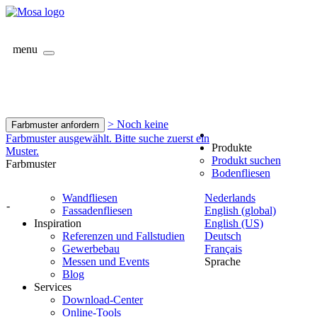
menu
> Noch keine
Farbmuster anfordern
Farbmuster ausgewählt. Bitte suche zuerst ein
Produkte
Muster.
Produkt suchen
Farbmuster
Bodenfliesen
Wandfliesen
Nederlands
-
Fassadenfliesen
English (global)
Inspiration
English (US)
Referenzen und Fallstudien
Deutsch
Gewerbebau
Français
Messen und Events
Sprache
Blog
Services
Download-Center
Online-Tools