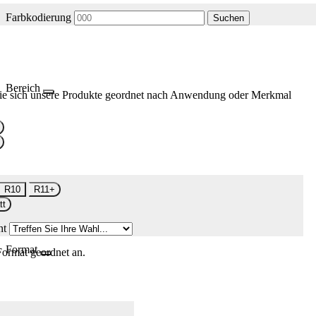
Farbkodierung
Suchen
Bereich
ie sich unsere Produkte geordnet nach Anwendung oder Merkmal
R10
R11+
tt
nt
Format
Format geordnet an.