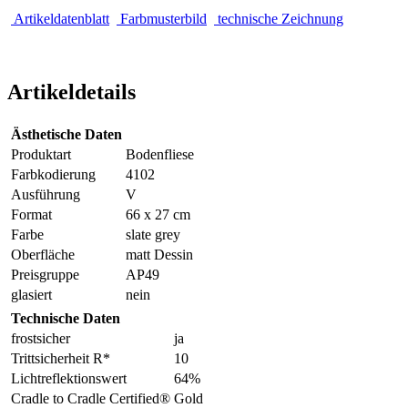
Artikeldatenblatt
Farbmusterbild
technische Zeichnung
Artikeldetails
Ästhetische Daten
Produktart
Bodenfliese
Farbkodierung
4102
Ausführung
V
Format
66 x 27 cm
Farbe
slate grey
Oberfläche
matt Dessin
Preisgruppe
AP49
glasiert
nein
Technische Daten
frostsicher
ja
Trittsicherheit R*
10
Lichtreflektionswert
64%
Cradle to Cradle Certified®
Gold