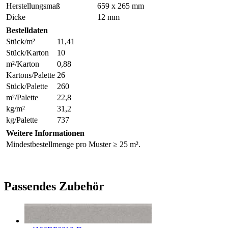
Herstellungsmaß
659 x 265 mm
Dicke
12 mm
Bestelldaten
Stück/m²
11,41
Stück/Karton
10
m²/Karton
0,88
Kartons/Palette
26
Stück/Palette
260
m²/Palette
22,8
kg/m²
31,2
kg/Palette
737
Weitere Informationen
Mindestbestellmenge pro Muster ≥ 25 m².
Passendes Zubehör