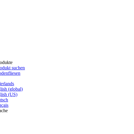
odukte
odukt suchen
denfliesen
erlands
lish (global)
lish (US)
tsch
nçais
ache