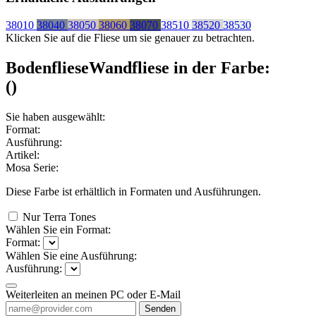
38010
38040
38050
38060
38070
38510
38520
38530
Klicken Sie auf die Fliese um sie genauer zu betrachten.
Bodenfliese
Wandfliese
in der Farbe:
(
)
Sie haben ausgewählt:
Format:
Ausführung:
Artikel:
Mosa Serie:
Diese Farbe ist erhältlich in
Formaten und
Ausführungen.
Nur Terra Tones
Wählen Sie ein Format:
Format:
Wählen Sie eine Ausführung:
Ausführung:
Weiterleiten an meinen PC oder E-Mail
Senden