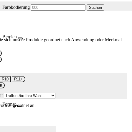
Farbkodierung
Suchen
Bereich
ie sich unsere Produkte geordnet nach Anwendung oder Merkmal
R10
R11+
tt
nt
Format
Format geordnet an.