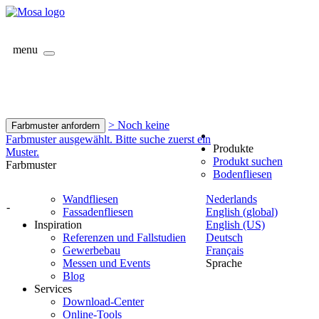
menu
> Noch keine
Farbmuster anfordern
Farbmuster ausgewählt. Bitte suche zuerst ein
Produkte
Muster.
Produkt suchen
Farbmuster
Bodenfliesen
Wandfliesen
Nederlands
-
Fassadenfliesen
English (global)
Inspiration
English (US)
Referenzen und Fallstudien
Deutsch
Gewerbebau
Français
Messen und Events
Sprache
Blog
Services
Download-Center
Online-Tools