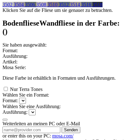
3502
3504
3506
3508
3510
3512
3514
3516
3518
Klicken Sie auf die Fliese um sie genauer zu betrachten.
Bodenfliese
Wandfliese
in der Farbe:
(
)
Sie haben ausgewählt:
Format:
Ausführung:
Artikel:
Mosa Serie:
Diese Farbe ist erhältlich in
Formaten und
Ausführungen.
Nur Terra Tones
Wählen Sie ein Format:
Format:
Wählen Sie eine Ausführung:
Ausführung:
Weiterleiten an meinen PC oder E-Mail
Senden
or enter this on your PC:
mosa.com/