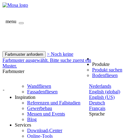
menu
> Noch keine
Farbmuster anfordern
Farbmuster ausgewählt. Bitte suche zuerst ein
Produkte
Muster.
Produkt suchen
Farbmuster
Bodenfliesen
Wandfliesen
Nederlands
-
Fassadenfliesen
English (global)
Inspiration
English (US)
Referenzen und Fallstudien
Deutsch
Gewerbebau
Français
Messen und Events
Sprache
Blog
Services
Download-Center
Online-Tools