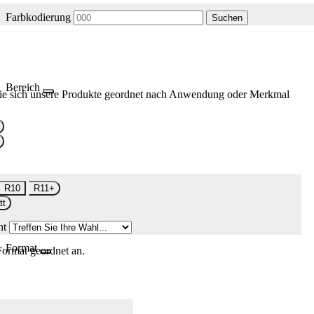
Farbkodierung
Suchen
Bereich
ie sich unsere Produkte geordnet nach Anwendung oder Merkmal
R10
R11+
tt
nt
Format
Format geordnet an.