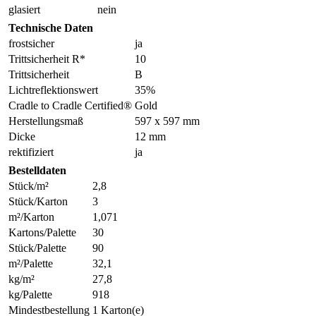
glasiert
nein
Technische Daten
frostsicher
ja
Trittsicherheit R*
10
Trittsicherheit
B
Lichtreflektionswert
35%
Cradle to Cradle Certified®
Gold
Herstellungsmaß
597 x 597 mm
Dicke
12 mm
rektifiziert
ja
Bestelldaten
Stück/m²
2,8
Stück/Karton
3
m²/Karton
1,071
Kartons/Palette
30
Stück/Palette
90
m²/Palette
32,1
kg/m²
27,8
kg/Palette
918
Mindestbestellung
1 Karton(e)