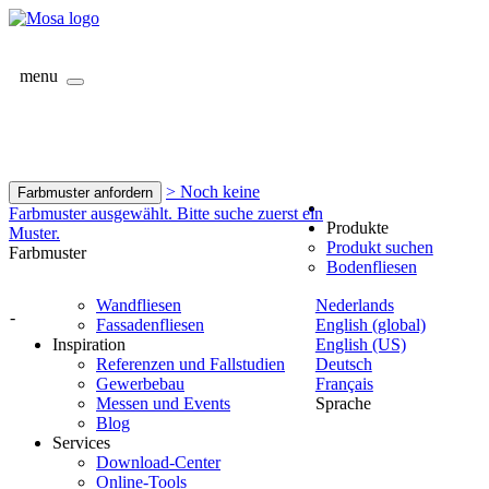
menu
> Noch keine
Farbmuster anfordern
Farbmuster ausgewählt. Bitte suche zuerst ein
Produkte
Muster.
Produkt suchen
Farbmuster
Bodenfliesen
Wandfliesen
Nederlands
-
Fassadenfliesen
English (global)
Inspiration
English (US)
Referenzen und Fallstudien
Deutsch
Gewerbebau
Français
Messen und Events
Sprache
Blog
Services
Download-Center
Online-Tools