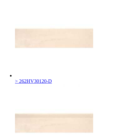
> 262HV30120-D