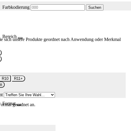
Farbkodierung
Suchen
Bereich
ie sich unsere Produkte geordnet nach Anwendung oder Merkmal
R10
R11+
tt
nt
Format
Format geordnet an.