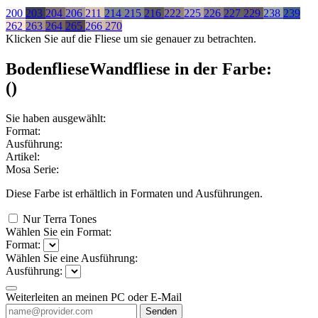
200
203
204
206
211
214
215
216
222
225
226
227
229
238
239
262
263
264
265
266
270
Klicken Sie auf die Fliese um sie genauer zu betrachten.
Bodenfliese
Wandfliese
in der Farbe:
(
)
Sie haben ausgewählt:
Format:
Ausführung:
Artikel:
Mosa Serie:
Diese Farbe ist erhältlich in
Formaten und
Ausführungen.
Nur Terra Tones
Wählen Sie ein Format:
Format:
Wählen Sie eine Ausführung:
Ausführung:
Weiterleiten an meinen PC oder E-Mail
Senden