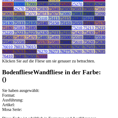
16980
16990
17900
25240
25250
25260
25270
26240
26250
26260
26270
75020
75030
75040
75050
75053
75055
75060
75063
75065
75070
75073
75075
75080
75083
75085
75090
75100
75103
75105
75110
75113
75115
75120
75123
75125
75130
75133
75135
75140
75150
75153
75155
75160
75170
75180
75183
75185
75200
75203
75205
75210
75213
75215
75220
75223
75225
75230
75233
75235
75420
75430
75440
75450
75460
75470
75480
75490
75500
75510
75520
75530
75540
75550
75560
75570
75580
75600
75610
75620
75630
76010
76013
76015
76240
76243
76245
76250
76253
76255
76260
76263
76265
76270
76273
76275
76280
76283
76285
76410
76640
76650
76660
Klicken Sie auf die Fliese um sie genauer zu betrachten.
Bodenfliese
Wandfliese
in der Farbe:
(
)
Sie haben ausgewählt:
Format:
Ausführung:
Artikel:
Mosa Serie: