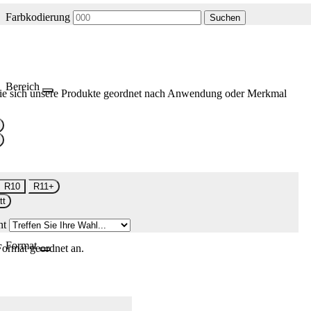
Farbkodierung
Suchen
Bereich
ie sich unsere Produkte geordnet nach Anwendung oder Merkmal
R10
R11+
tt
nt
Format
Format geordnet an.