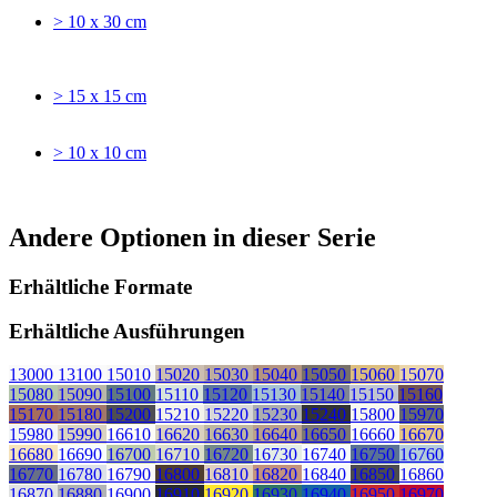
> 10 x 30 cm
> 15 x 15 cm
> 10 x 10 cm
Andere Optionen in dieser Serie
Erhältliche Formate
Erhältliche Ausführungen
13000
13100
15010
15020
15030
15040
15050
15060
15070
15080
15090
15100
15110
15120
15130
15140
15150
15160
15170
15180
15200
15210
15220
15230
15240
15800
15970
15980
15990
16610
16620
16630
16640
16650
16660
16670
16680
16690
16700
16710
16720
16730
16740
16750
16760
16770
16780
16790
16800
16810
16820
16840
16850
16860
16870
16880
16900
16910
16920
16930
16940
16950
16970