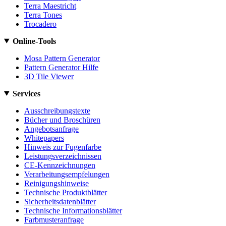
Terra Maestricht
Terra Tones
Trocadero
Online-Tools
Mosa Pattern Generator
Pattern Generator Hilfe
3D Tile Viewer
Services
Ausschreibungstexte
Bücher und Broschüren
Angebotsanfrage
Whitepapers
Hinweis zur Fugenfarbe
Leistungsverzeichnissen
CE-Kennzeichnungen
Verarbeitungsempfelungen
Reinigungshinweise
Technische Produktblätter
Sicherheitsdatenblätter
Technische Informationsblätter
Farbmusteranfrage