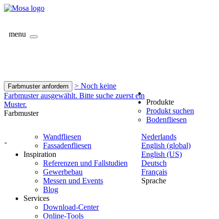
menu
> Noch keine
Farbmuster anfordern
Farbmuster ausgewählt. Bitte suche zuerst ein
Produkte
Muster.
Produkt suchen
Farbmuster
Bodenfliesen
Wandfliesen
Nederlands
-
Fassadenfliesen
English (global)
Inspiration
English (US)
Referenzen und Fallstudien
Deutsch
Gewerbebau
Français
Messen und Events
Sprache
Blog
Services
Download-Center
Online-Tools