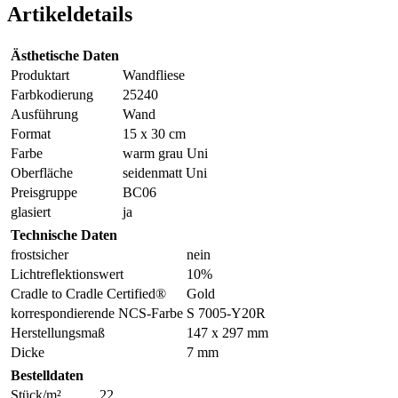
Artikeldetails
Ästhetische Daten
Produktart
Wandfliese
Farbkodierung
25240
Ausführung
Wand
Format
15 x 30 cm
Farbe
warm grau Uni
Oberfläche
seidenmatt Uni
Preisgruppe
BC06
glasiert
ja
Technische Daten
frostsicher
nein
Lichtreflektionswert
10%
Cradle to Cradle Certified®
Gold
korrespondierende NCS-Farbe
S 7005-Y20R
Herstellungsmaß
147 x 297 mm
Dicke
7 mm
Bestelldaten
Stück/m²
22