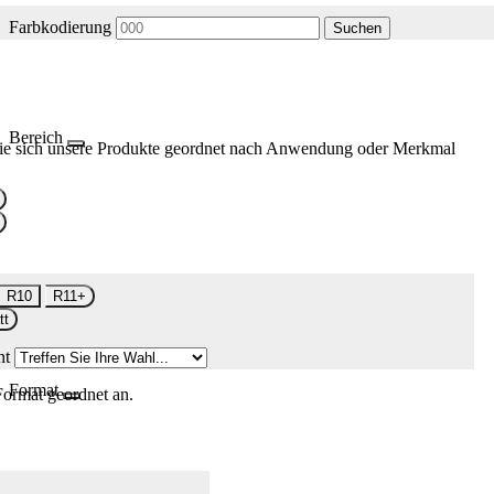
Farbkodierung
Suchen
Bereich
ie sich unsere Produkte geordnet nach Anwendung oder Merkmal
R10
R11+
tt
nt
Format
Format geordnet an.