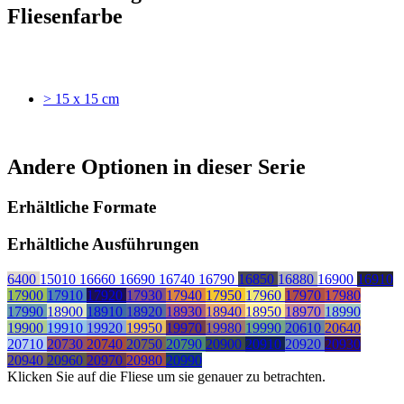
Fliesenfarbe
> 15 x 15 cm
Andere Optionen in dieser Serie
Erhältliche Formate
Erhältliche Ausführungen
6400
15010
16660
16690
16740
16790
16850
16880
16900
16910
17900
17910
17920
17930
17940
17950
17960
17970
17980
17990
18900
18910
18920
18930
18940
18950
18970
18990
19900
19910
19920
19950
19970
19980
19990
20610
20640
20710
20730
20740
20750
20790
20900
20910
20920
20930
20940
20960
20970
20980
20990
Klicken Sie auf die Fliese um sie genauer zu betrachten.