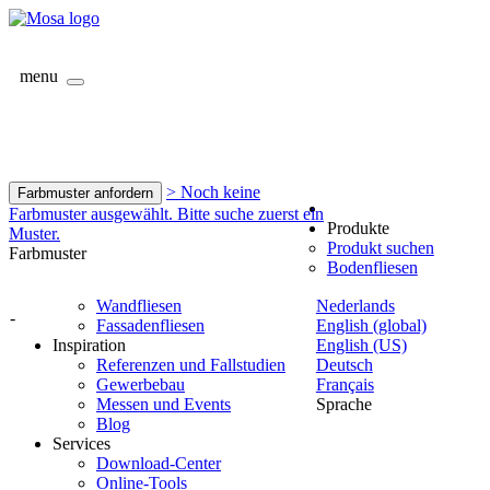
menu
> Noch keine
Farbmuster anfordern
Farbmuster ausgewählt. Bitte suche zuerst ein
Produkte
Muster.
Produkt suchen
Farbmuster
Bodenfliesen
Wandfliesen
Nederlands
-
Fassadenfliesen
English (global)
Inspiration
English (US)
Referenzen und Fallstudien
Deutsch
Gewerbebau
Français
Messen und Events
Sprache
Blog
Services
Download-Center
Online-Tools