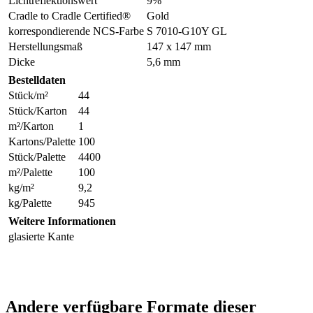
Lichtreflektionswert
9%
Cradle to Cradle Certified®
Gold
korrespondierende NCS-Farbe
S 7010-G10Y GL
Herstellungsmaß
147 x 147 mm
Dicke
5,6 mm
Bestelldaten
Stück/m²
44
Stück/Karton
44
m²/Karton
1
Kartons/Palette
100
Stück/Palette
4400
m²/Palette
100
kg/m²
9,2
kg/Palette
945
Weitere Informationen
glasierte Kante
Andere verfügbare Formate dieser