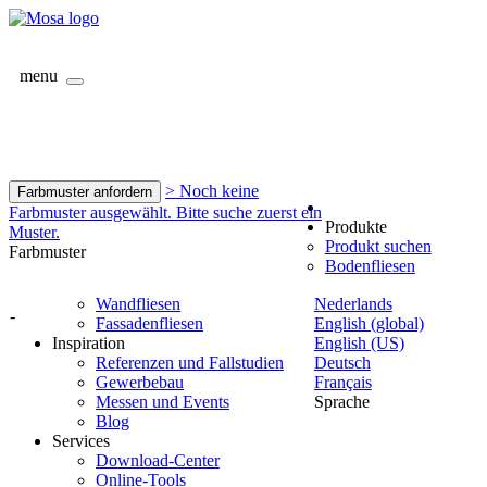
menu
> Noch keine
Farbmuster anfordern
Farbmuster ausgewählt. Bitte suche zuerst ein
Produkte
Muster.
Produkt suchen
Farbmuster
Bodenfliesen
Wandfliesen
Nederlands
-
Fassadenfliesen
English (global)
Inspiration
English (US)
Referenzen und Fallstudien
Deutsch
Gewerbebau
Français
Messen und Events
Sprache
Blog
Services
Download-Center
Online-Tools