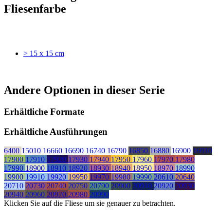
Fliesenfarbe
> 15 x 15 cm
Andere Optionen in dieser Serie
Erhältliche Formate
Erhältliche Ausführungen
6400
15010
16660
16690
16740
16790
16850
16880
16900
16910
17900
17910
17920
17930
17940
17950
17960
17970
17980
17990
18900
18910
18920
18930
18940
18950
18970
18990
19900
19910
19920
19950
19970
19980
19990
20610
20640
20710
20730
20740
20750
20790
20900
20910
20920
20930
20940
20960
20970
20980
20990
Klicken Sie auf die Fliese um sie genauer zu betrachten.