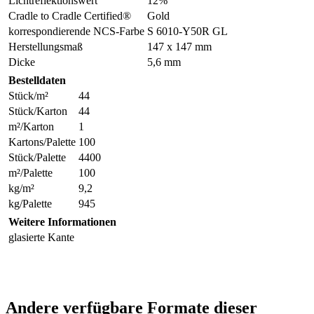
Lichtreflektionswert
12%
Cradle to Cradle Certified®
Gold
korrespondierende NCS-Farbe
S 6010-Y50R GL
Herstellungsmaß
147 x 147 mm
Dicke
5,6 mm
Bestelldaten
Stück/m²
44
Stück/Karton
44
m²/Karton
1
Kartons/Palette
100
Stück/Palette
4400
m²/Palette
100
kg/m²
9,2
kg/Palette
945
Weitere Informationen
glasierte Kante
Andere verfügbare Formate dieser