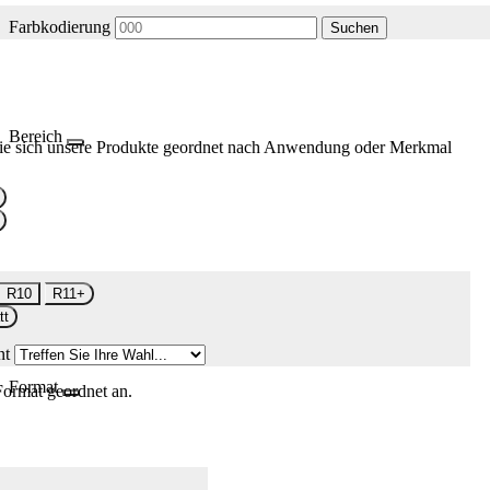
Farbkodierung
Suchen
Bereich
ie sich unsere Produkte geordnet nach Anwendung oder Merkmal
R10
R11+
tt
nt
Format
Format geordnet an.