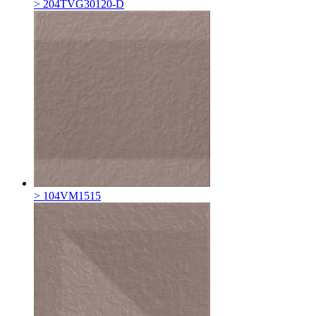
> 204TVG30120-D
> 104VM1515