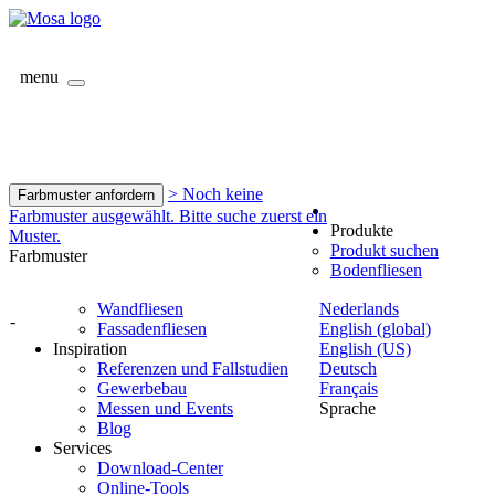
menu
> Noch keine
Farbmuster anfordern
Farbmuster ausgewählt. Bitte suche zuerst ein
Produkte
Muster.
Produkt suchen
Farbmuster
Bodenfliesen
Wandfliesen
Nederlands
-
Fassadenfliesen
English (global)
Inspiration
English (US)
Referenzen und Fallstudien
Deutsch
Gewerbebau
Français
Messen und Events
Sprache
Blog
Services
Download-Center
Online-Tools