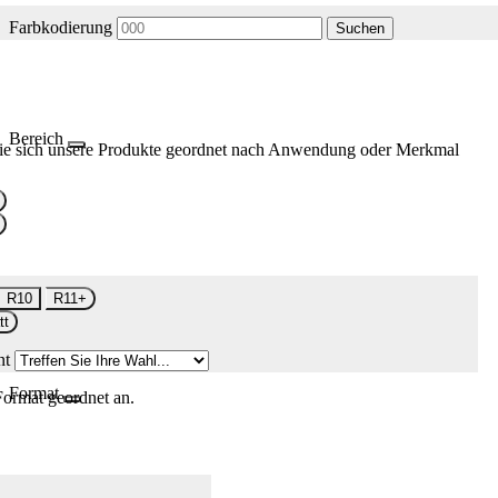
Farbkodierung
Suchen
Bereich
ie sich unsere Produkte geordnet nach Anwendung oder Merkmal
R10
R11+
tt
nt
Format
Format geordnet an.