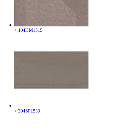
> 104HM1515
> 304SP1530