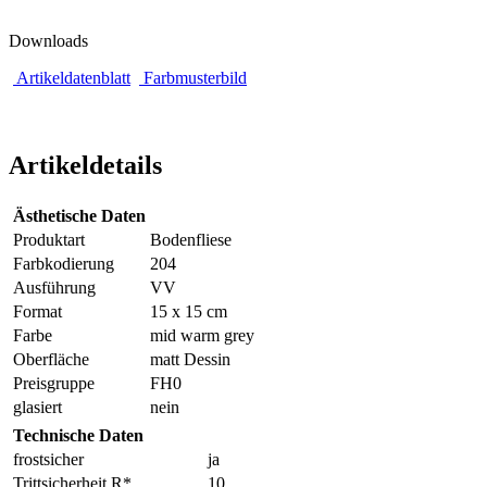
Downloads
Artikeldatenblatt
Farbmusterbild
Artikeldetails
Ästhetische Daten
Produktart
Bodenfliese
Farbkodierung
204
Ausführung
VV
Format
15 x 15 cm
Farbe
mid warm grey
Oberfläche
matt Dessin
Preisgruppe
FH0
glasiert
nein
Technische Daten
frostsicher
ja
Trittsicherheit R*
10