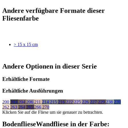
Andere verfügbare Formate dieser
Fliesenfarbe
> 15 x 15 cm
Andere Optionen in dieser Serie
Erhältliche Formate
Erhältliche Ausführungen
200
203
204
206
211
214
215
216
222
225
226
227
229
238
239
262
263
264
265
266
270
Klicken Sie auf die Fliese um sie genauer zu betrachten.
Bodenfliese
Wandfliese
in der Farbe: