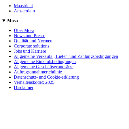
Maastricht
Amsterdam
Mosa
Über Mosa
News und Presse
Qualität und Normen
Corporate solutions
Jobs und Karriere
Allgemeine Verkaufs-, Liefer- und Zahlungsbedingungen
Allgemeine Einkaufsbedingungen
Allgemeine Geschäftsgrundsätze
Auftragsannahmerichtlinie
Datenschutz- und Cookie-erklärung
Verhaltenskodex 2025
Disclaimer