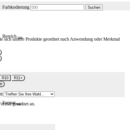
Farbkodierung
Suchen
Bereich
ie sich unsere Produkte geordnet nach Anwendung oder Merkmal
R10
R11+
tt
nt
Format
Format geordnet an.