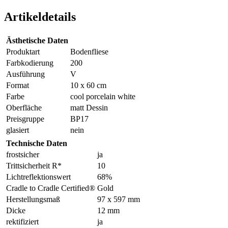
Artikeldetails
Ästhetische Daten
Produktart
Bodenfliese
Farbkodierung
200
Ausführung
V
Format
10 x 60 cm
Farbe
cool porcelain white
Oberfläche
matt Dessin
Preisgruppe
BP17
glasiert
nein
Technische Daten
frostsicher
ja
Trittsicherheit R*
10
Lichtreflektionswert
68%
Cradle to Cradle Certified®
Gold
Herstellungsmaß
97 x 597 mm
Dicke
12 mm
rektifiziert
ja