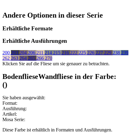
Andere Optionen in dieser Serie
Erhältliche Formate
Erhältliche Ausführungen
200
203
204
206
211
214
215
216
222
225
226
227
229
238
239
262
263
264
265
266
270
Klicken Sie auf die Fliese um sie genauer zu betrachten.
Bodenfliese
Wandfliese
in der Farbe:
(
)
Sie haben ausgewählt:
Format:
Ausführung:
Artikel:
Mosa Serie:
Diese Farbe ist erhältlich in
Formaten und
Ausführungen.