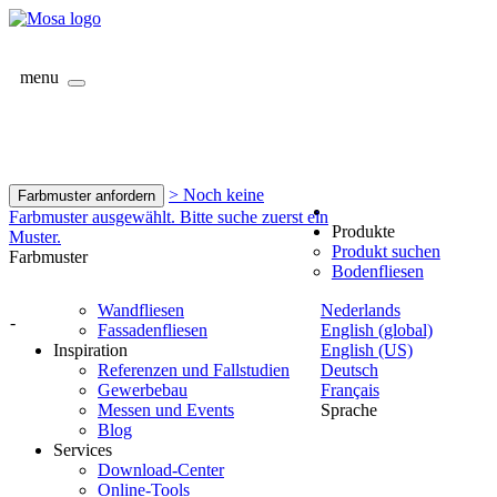
menu
> Noch keine
Farbmuster anfordern
Farbmuster ausgewählt. Bitte suche zuerst ein
Produkte
Muster.
Produkt suchen
Farbmuster
Bodenfliesen
Wandfliesen
Nederlands
-
Fassadenfliesen
English (global)
Inspiration
English (US)
Referenzen und Fallstudien
Deutsch
Gewerbebau
Français
Messen und Events
Sprache
Blog
Services
Download-Center
Online-Tools