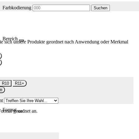
Farbkodierung
Suchen
Bereich
ie sich unsere Produkte geordnet nach Anwendung oder Merkmal
R10
R11+
tt
nt
Format
Format geordnet an.