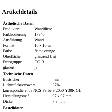
Artikeldetails
Ästhetische Daten
Produktart
Wandfliese
Farbkodierung
17940
Ausführung
Wand
Format
10 x 10 cm
Farbe
flame orange
Oberfläche
glänzend Uni
Preisgruppe
CC13
glasiert
ja
Technische Daten
frostsicher
nein
Lichtreflektionswert
37%
korrespondierende NCS-Farbe
S 2050-Y30R GL
Herstellungsmaß
97 x 97 mm
Dicke
7,8 mm
Bestelldaten