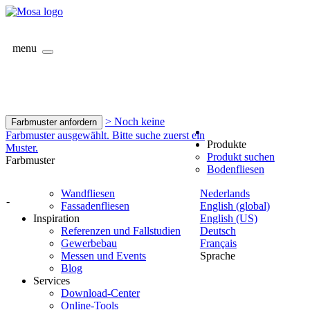
menu
> Noch keine
Farbmuster anfordern
Farbmuster ausgewählt. Bitte suche zuerst ein
Produkte
Muster.
Produkt suchen
Farbmuster
Bodenfliesen
Wandfliesen
Nederlands
-
Fassadenfliesen
English (global)
Inspiration
English (US)
Referenzen und Fallstudien
Deutsch
Gewerbebau
Français
Messen und Events
Sprache
Blog
Services
Download-Center
Online-Tools