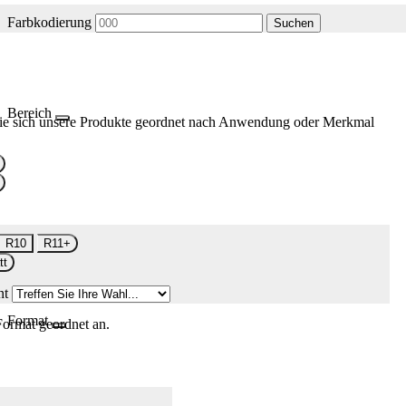
Farbkodierung
Suchen
Bereich
ie sich unsere Produkte geordnet nach Anwendung oder Merkmal
R10
R11+
tt
nt
Format
Format geordnet an.