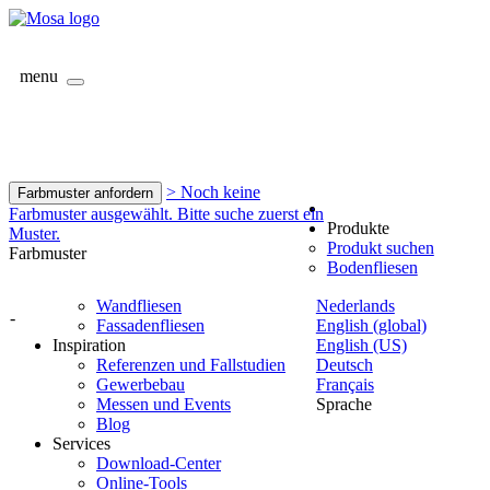
menu
> Noch keine
Farbmuster anfordern
Farbmuster ausgewählt. Bitte suche zuerst ein
Produkte
Muster.
Produkt suchen
Farbmuster
Bodenfliesen
Wandfliesen
Nederlands
-
Fassadenfliesen
English (global)
Inspiration
English (US)
Referenzen und Fallstudien
Deutsch
Gewerbebau
Français
Messen und Events
Sprache
Blog
Services
Download-Center
Online-Tools