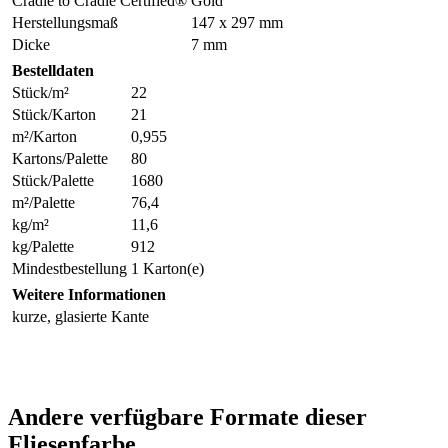
Cradle to Cradle Certified®
Gold
Herstellungsmaß
147 x 297 mm
Dicke
7 mm
Bestelldaten
Stück/m²
22
Stück/Karton
21
m²/Karton
0,955
Kartons/Palette
80
Stück/Palette
1680
m²/Palette
76,4
kg/m²
11,6
kg/Palette
912
Mindestbestellung
1 Karton(e)
Weitere Informationen
kurze, glasierte Kante
Andere verfügbare Formate dieser
Fliesenfarbe