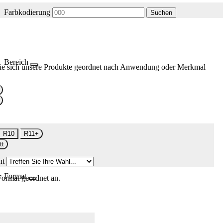
Farbkodierung
Suchen
Bereich
ie sich unsere Produkte geordnet nach Anwendung oder Merkmal
R10
R11+
tt
nt
Format
Format geordnet an.