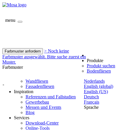
menu
> Noch keine
Farbmuster anfordern
Farbmuster ausgewählt. Bitte suche zuerst ein
Produkte
Muster.
Produkt suchen
Farbmuster
Bodenfliesen
Wandfliesen
Nederlands
-
Fassadenfliesen
English (global)
Inspiration
English (US)
Referenzen und Fallstudien
Deutsch
Gewerbebau
Français
Messen und Events
Sprache
Blog
Services
Download-Center
Online-Tools