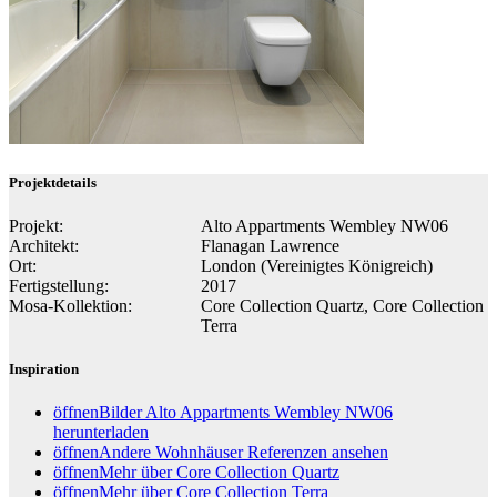
Projektdetails
Projekt:
Alto Appartments Wembley NW06
Architekt:
Flanagan Lawrence
Ort:
London (Vereinigtes Königreich)
Fertigstellung:
2017
Mosa-Kollektion:
Core Collection Quartz, Core Collection
Terra
Inspiration
öffnen
Bilder Alto Appartments Wembley NW06
herunterladen
öffnen
Andere Wohnhäuser Referenzen ansehen
öffnen
Mehr über Core Collection Quartz
öffnen
Mehr über Core Collection Terra