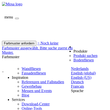
menu
> Noch keine
Farbmuster anfordern
Farbmuster ausgewählt. Bitte suche zuerst ein
Produkte
Muster.
Produkt suchen
Farbmuster
Bodenfliesen
Wandfliesen
Nederlands
-
Fassadenfliesen
English (global)
Inspiration
English (US)
Referenzen und Fallstudien
Deutsch
Gewerbebau
Français
Messen und Events
Sprache
Blog
Services
Download-Center
Online-Tools