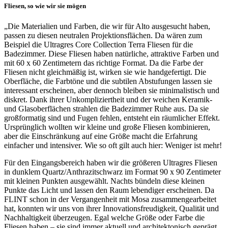
Fliesen, so wie wir sie mögen
„Die Materialien und Farben, die wir für Alto ausgesucht haben,
passen zu diesen neutralen Projektionsflächen. Da wären zum
Beispiel die Ultragres Core Collection Terra Fliesen für die
Badezimmer. Diese Fliesen haben natürliche, attraktive Farben und
mit 60 x 60 Zentimetern das richtige Format. Da die Farbe der
Fliesen nicht gleichmäßig ist, wirken sie wie handgefertigt. Die
Oberfläche, die Farbtöne und die subtilen Abstufungen lassen sie
interessant erscheinen, aber dennoch bleiben sie minimalistisch und
diskret. Dank ihrer Unkompliziertheit und der weichen Keramik-
und Glasoberflächen strahlen die Badezimmer Ruhe aus. Da sie
großformatig sind und Fugen fehlen, entsteht ein räumlicher Effekt.
Ursprünglich wollten wir kleine und große Fliesen kombinieren,
aber die Einschränkung auf eine Größe macht die Erfahrung
einfacher und intensiver. Wie so oft gilt auch hier: Weniger ist mehr!
Für den Eingangsbereich haben wir die größeren Ultragres Fliesen
in dunklem Quartz/Anthrazitschwarz im Format 90 x 90 Zentimeter
mit kleinen Punkten ausgewählt. Nachts bündeln diese kleinen
Punkte das Licht und lassen den Raum lebendiger erscheinen. Da
FLINT schon in der Vergangenheit mit Mosa zusammengearbeitet
hat, konnten wir uns von ihrer Innovationsfreudigkeit, Qualität und
Nachhaltigkeit überzeugen. Egal welche Größe oder Farbe die
Fliesen haben – sie sind immer aktuell und architektonisch geprägt,