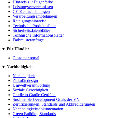
Hinweis zur Fugenfarbe
Leistungsverzeichnissen
CE-Kennzeichnungen
Verarbeitungsempfelungen
Reinigungshinweise
Technische Produktblätter
Sicherheitsdatenblätter
Technische Informationsblätter
Farbmusteranfrage
Für Händler
Customer portal
Nachhaltigkeit
Nachaltigkeit
Zirkulär design
Umweltverantwortung
Soziale Gerechtigkeit
Cradle to Cradle Certified
Sustainable Development Goals der VN
Zertifizierungen, Standards und Akkreditierungen
Nachhaltigkeitsdokumentation
Green Building Standards