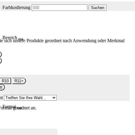
Farbkodierung
Suchen
Bereich
ie sich unsere Produkte geordnet nach Anwendung oder Merkmal
R10
R11+
tt
nt
Format
Format geordnet an.