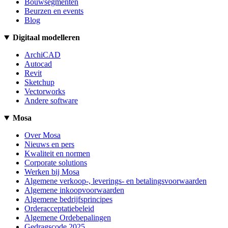
Bouwsegmenten
Beurzen en events
Blog
Digitaal modelleren
ArchiCAD
Autocad
Revit
Sketchup
Vectorworks
Andere software
Mosa
Over Mosa
Nieuws en pers
Kwaliteit en normen
Corporate solutions
Werken bij Mosa
Algemene verkoop-, leverings- en betalingsvoorwaarden
Algemene inkoopvoorwaarden
Algemene bedrijfsprincipes
Orderacceptatiebeleid
Algemene Ordebepalingen
Gedragscode 2025