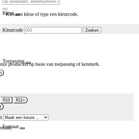
Kleur
Kies een kleur of type een kleurcode.
Kleurcode
Zoeken
Toepassing
nze producten op basis van toepassing of kenmerk.
n
R10
R11+
t
n
Formaat
rmaat.