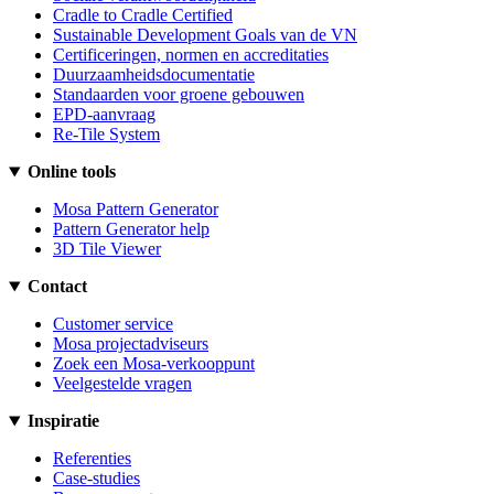
Cradle to Cradle Certified
Sustainable Development Goals van de VN
Certificeringen, normen en accreditaties
Duurzaamheidsdocumentatie
Standaarden voor groene gebouwen
EPD-aanvraag
Re-Tile System
Online tools
Mosa Pattern Generator
Pattern Generator help
3D Tile Viewer
Contact
Customer service
Mosa projectadviseurs
Zoek een Mosa-verkooppunt
Veelgestelde vragen
Inspiratie
Referenties
Case-studies