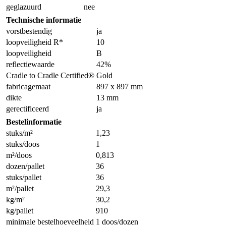
geglazuurd
nee
Technische informatie
vorstbestendig
ja
loopveiligheid R*
10
loopveiligheid
B
reflectiewaarde
42%
Cradle to Cradle Certified®
Gold
fabricagemaat
897 x 897 mm
dikte
13 mm
gerectificeerd
ja
Bestelinformatie
stuks/m²
1,23
stuks/doos
1
m²/doos
0,813
dozen/pallet
36
stuks/pallet
36
m²/pallet
29,3
kg/m²
30,2
kg/pallet
910
minimale bestelhoeveelheid
1 doos/dozen