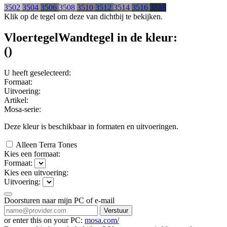
3502
3504
3506
3508
3510
3512
3514
3516
3518
Klik op de tegel om deze van dichtbij te bekijken.
Vloertegel
Wandtegel
in de kleur:
(
)
U heeft geselecteerd:
Formaat:
Uitvoering:
Artikel:
Mosa-serie:
Deze kleur is beschikbaar in
formaten en
uitvoeringen.
Alleen Terra Tones
Kies een formaat:
Formaat:
Kies een uitvoering:
Uitvoering:
Doorsturen naar mijn PC of e-mail
Verstuur
or enter this on your PC:
mosa.com/