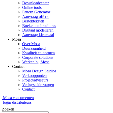
Downloadcenter
Online tools
Pattern Generator
Aanvraag offerte
Bestekteksten
Boeken en brochures
Digitaal modelleren
Aanvraag kleurstaal
Mosa
Over Mosa
Duurzaamheid
Kwaliteit en normen
Corporate solutions
Werken bij Mosa
Contact
Mosa Design Studios
Verkooppunten
Projectadviseurs
Veelgestelde vragen
Contact
Mosa consumenten
login distributeurs
Zoeken