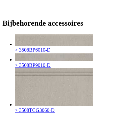
Bijbehorende accessoires
> 3508BP6010-D
> 3508BP9010-D
> 3508TCG3060-D