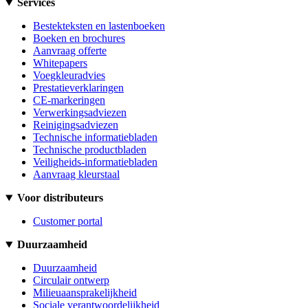
Services
Bestekteksten en lastenboeken
Boeken en brochures
Aanvraag offerte
Whitepapers
Voegkleuradvies
Prestatieverklaringen
CE-markeringen
Verwerkingsadviezen
Reinigingsadviezen
Technische informatiebladen
Technische productbladen
Veiligheids-informatiebladen
Aanvraag kleurstaal
Voor distributeurs
Customer portal
Duurzaamheid
Duurzaamheid
Circulair ontwerp
Milieuaansprakelijkheid
Sociale verantwoordelijkheid