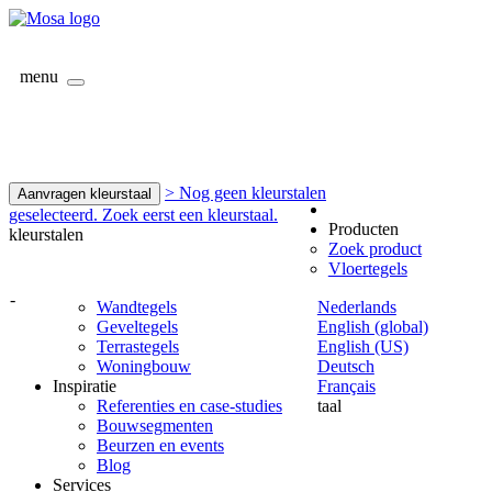
menu
> Nog geen kleurstalen
Aanvragen kleurstaal
geselecteerd. Zoek eerst een kleurstaal.
Producten
kleurstalen
Zoek product
Vloertegels
-
Wandtegels
Nederlands
Geveltegels
English (global)
Terrastegels
English (US)
Woningbouw
Deutsch
Inspiratie
Français
Referenties en case-studies
taal
Bouwsegmenten
Beurzen en events
Blog
Services