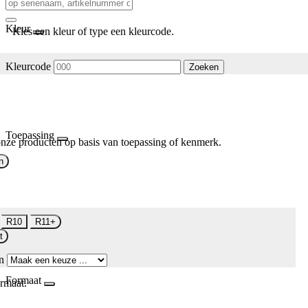
Kleur
Kies een kleur of type een kleurcode.
Kleurcode
Zoeken
Toepassing
nze producten op basis van toepassing of kenmerk.
n
R10
R11+
t
n
Formaat
rmaat.