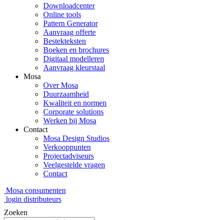
Downloadcenter
Online tools
Pattern Generator
Aanvraag offerte
Bestekteksten
Boeken en brochures
Digitaal modelleren
Aanvraag kleurstaal
Mosa
Over Mosa
Duurzaamheid
Kwaliteit en normen
Corporate solutions
Werken bij Mosa
Contact
Mosa Design Studios
Verkooppunten
Projectadviseurs
Veelgestelde vragen
Contact
Mosa consumenten
login distributeurs
Zoeken