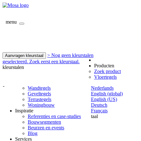
menu
> Nog geen kleurstalen
Aanvragen kleurstaal
geselecteerd. Zoek eerst een kleurstaal.
Producten
kleurstalen
Zoek product
Vloertegels
-
Wandtegels
Nederlands
Geveltegels
English (global)
Terrastegels
English (US)
Woningbouw
Deutsch
Inspiratie
Français
Referenties en case-studies
taal
Bouwsegmenten
Beurzen en events
Blog
Services