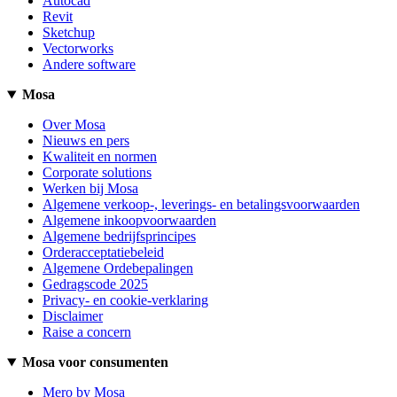
Autocad
Revit
Sketchup
Vectorworks
Andere software
Mosa
Over Mosa
Nieuws en pers
Kwaliteit en normen
Corporate solutions
Werken bij Mosa
Algemene verkoop-, leverings- en betalingsvoorwaarden
Algemene inkoopvoorwaarden
Algemene bedrijfsprincipes
Orderacceptatiebeleid
Algemene Ordebepalingen
Gedragscode 2025
Privacy- en cookie-verklaring
Disclaimer
Raise a concern
Mosa voor consumenten
Mero by Mosa