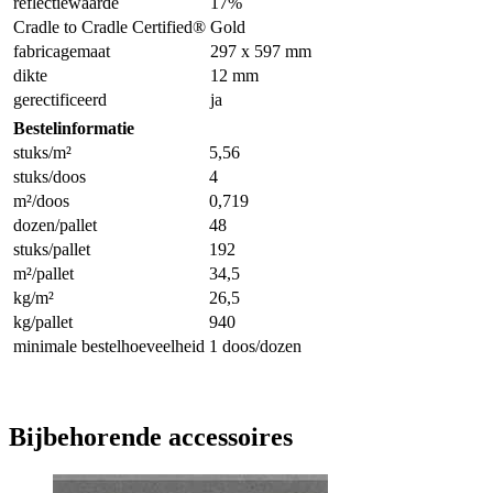
reflectiewaarde
17%
Cradle to Cradle Certified®
Gold
fabricagemaat
297 x 597 mm
dikte
12 mm
gerectificeerd
ja
Bestelinformatie
stuks/m²
5,56
stuks/doos
4
m²/doos
0,719
dozen/pallet
48
stuks/pallet
192
m²/pallet
34,5
kg/m²
26,5
kg/pallet
940
minimale bestelhoeveelheid
1 doos/dozen
Bijbehorende accessoires