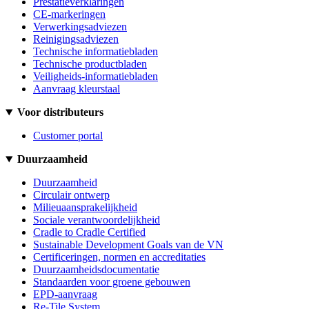
Prestatieverklaringen
CE-markeringen
Verwerkingsadviezen
Reinigingsadviezen
Technische informatiebladen
Technische productbladen
Veiligheids-informatiebladen
Aanvraag kleurstaal
Voor distributeurs
Customer portal
Duurzaamheid
Duurzaamheid
Circulair ontwerp
Milieuaansprakelijkheid
Sociale verantwoordelijkheid
Cradle to Cradle Certified
Sustainable Development Goals van de VN
Certificeringen, normen en accreditaties
Duurzaamheidsdocumentatie
Standaarden voor groene gebouwen
EPD-aanvraag
Re-Tile System