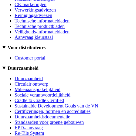
CE-markeringen
Verwerkingsadviezen
Reinigingsadviezen
Technische informatiebladen
Technische productbladen
Veiligheids-informatiebladen
Aanvraag kleurstaal
Voor distributeurs
Customer portal
Duurzaamheid
Duurzaamheid
Circulair ontwerp
Milieuaansprakelijkheid
Sociale verantwoordelijkheid
Cradle to Cradle Certified
Sustainable Development Goals van de VN
Certificeringen, normen en accreditaties
Duurzaamheidsdocumentatie
Standaarden voor groene gebouwen
EPD-aanvraag
Re-Tile System