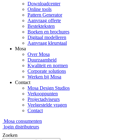
Downloadcenter
Online tools
Pattern Generator
Aanvraag offerte
Bestekteksten
Boeken en brochures
Digitaal modelleren
Aanvraag kleurstaal
Mosa
Over Mosa
Duurzaamheid
Kwaliteit en normen
Corporate solutions
Werken bij Mosa
Contact
Mosa Design Studios
Verkooppunten
Projectadviseurs
Veelgestelde vragen
Contact
Mosa consumenten
login distributeurs
Zoeken