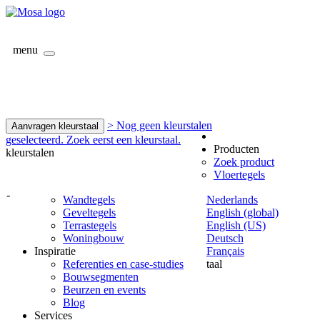
menu
> Nog geen kleurstalen
Aanvragen kleurstaal
geselecteerd. Zoek eerst een kleurstaal.
Producten
kleurstalen
Zoek product
Vloertegels
-
Wandtegels
Nederlands
Geveltegels
English (global)
Terrastegels
English (US)
Woningbouw
Deutsch
Inspiratie
Français
Referenties en case-studies
taal
Bouwsegmenten
Beurzen en events
Blog
Services