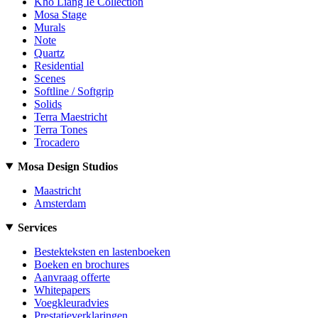
Kho Liang Ie Collection
Mosa Stage
Murals
Note
Quartz
Residential
Scenes
Softline / Softgrip
Solids
Terra Maestricht
Terra Tones
Trocadero
Mosa Design Studios
Maastricht
Amsterdam
Services
Bestekteksten en lastenboeken
Boeken en brochures
Aanvraag offerte
Whitepapers
Voegkleuradvies
Prestatieverklaringen