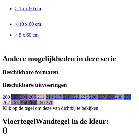
> 15 x 60 cm
> 10 x 60 cm
> 5 x 60 cm
Andere mogelijkheden in deze serie
Beschikbare formaten
Beschikbare uitvoeringen
200
203
204
206
211
214
215
216
222
225
226
227
229
238
239
262
263
264
265
266
270
Klik op de tegel om deze van dichtbij te bekijken.
Vloertegel
Wandtegel
in de kleur:
(
)