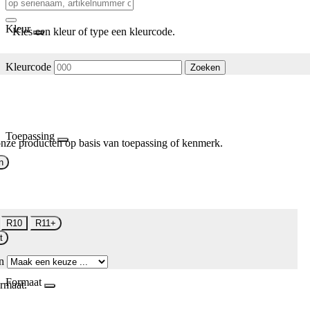
Kleur
Kies een kleur of type een kleurcode.
Kleurcode
Zoeken
Toepassing
nze producten op basis van toepassing of kenmerk.
n
R10
R11+
t
n
Formaat
rmaat.