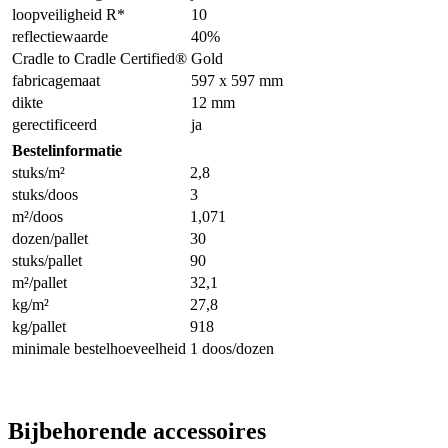
loopveiligheid R*
10
reflectiewaarde
40%
Cradle to Cradle Certified®
Gold
fabricagemaat
597 x 597 mm
dikte
12 mm
gerectificeerd
ja
Bestelinformatie
stuks/m²
2,8
stuks/doos
3
m²/doos
1,071
dozen/pallet
30
stuks/pallet
90
m²/pallet
32,1
kg/m²
27,8
kg/pallet
918
minimale bestelhoeveelheid
1 doos/dozen
Bijbehorende accessoires