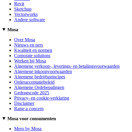
Revit
Sketchup
Vectorworks
Andere software
Mosa
Over Mosa
Nieuws en pers
Kwaliteit en normen
Corporate solutions
Werken bij Mosa
Algemene verkoop-, leverings- en betalingsvoorwaarden
Algemene inkoopvoorwaarden
Algemene bedrijfsprincipes
Orderacceptatiebeleid
Algemene Ordebepalingen
Gedragscode 2025
Privacy- en cookie-verklaring
Disclaimer
Raise a concern
Mosa voor consumenten
Mero by Mosa