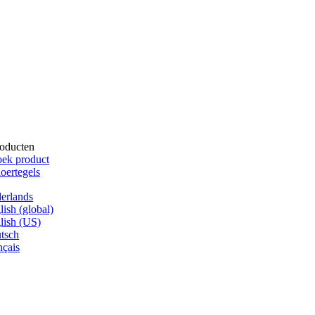
oducten
ek product
oertegels
erlands
lish (global)
lish (US)
tsch
nçais