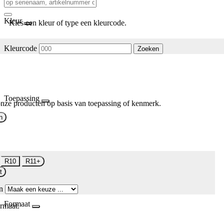
Kleur
Kies een kleur of type een kleurcode.
Kleurcode
Zoeken
Toepassing
nze producten op basis van toepassing of kenmerk.
n
R10
R11+
t
n
Formaat
rmaat.