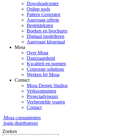
Downloadcenter
Online tools
Pattern Generator
Aanvraag offerte
Bestekteksten
Boeken en brochures
Digitaal modelleren
Aanvraag kleurstaal
Mosa
Over Mosa
Duurzaamheid
Kwaliteit en normen
Corporate solutions
Werken bij Mosa
Contact
Mosa Design Studios
Verkooppunten
Projectadviseurs
Veelgestelde vragen
Contact
Mosa consumenten
login distributeurs
Zoeken