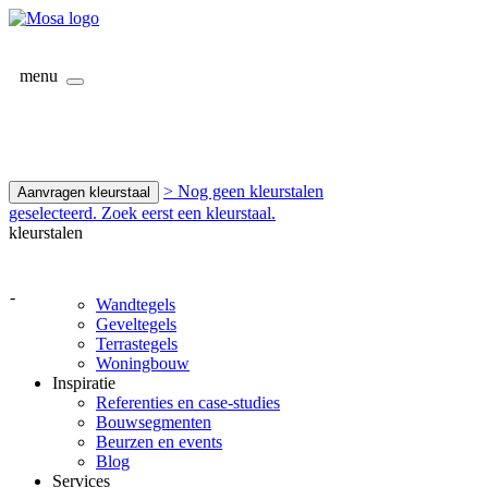
menu
> Nog geen kleurstalen
Aanvragen kleurstaal
geselecteerd. Zoek eerst een kleurstaal.
kleurstalen
-
Wandtegels
Geveltegels
Terrastegels
Woningbouw
Inspiratie
Referenties en case-studies
Bouwsegmenten
Beurzen en events
Blog
Services