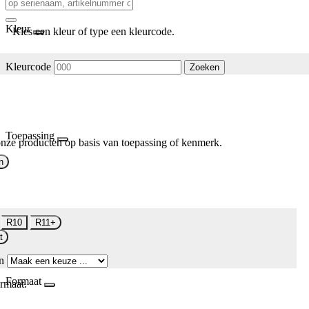
Kleur
Kies een kleur of type een kleurcode.
Kleurcode
Zoeken
Toepassing
nze producten op basis van toepassing of kenmerk.
n
R10
R11+
t
n
Formaat
rmaat.