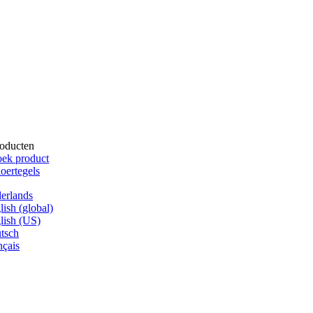
oducten
ek product
oertegels
erlands
lish (global)
lish (US)
tsch
nçais