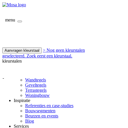
menu
> Nog geen kleurstalen
Aanvragen kleurstaal
geselecteerd. Zoek eerst een kleurstaal.
kleurstalen
-
Wandtegels
Geveltegels
Terrastegels
Woningbouw
Inspiratie
Referenties en case-studies
Bouwsegmenten
Beurzen en events
Blog
Services