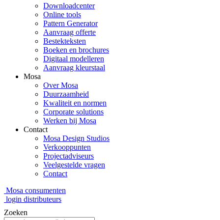
Downloadcenter
Online tools
Pattern Generator
Aanvraag offerte
Bestekteksten
Boeken en brochures
Digitaal modelleren
Aanvraag kleurstaal
Mosa
Over Mosa
Duurzaamheid
Kwaliteit en normen
Corporate solutions
Werken bij Mosa
Contact
Mosa Design Studios
Verkooppunten
Projectadviseurs
Veelgestelde vragen
Contact
Mosa consumenten
login distributeurs
Zoeken