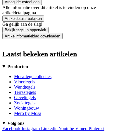
Vraag kleurstaal aan
Alle informatie over dit artikel is te vinden op onze
artikeldetailpagina.
Artikeldetails bekijken
Ga gelijk aan de slag!
Bekijk tegel in oppervlak
Artikelinformatieblad downloaden
Laatst bekeken artikelen
Producten
Mosa-tegelcollecties
Vloertegels
Wandtegels
Terrastegels
Geveltegels
Zoek tegels
Woningbouw
Mero by Mosa
Volg ons
Facebook
Instagram
Linkedin
Youtube
Vimeo
Pinterest