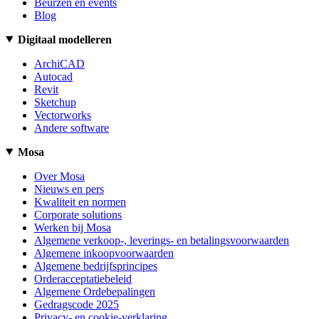
Beurzen en events
Blog
Digitaal modelleren
ArchiCAD
Autocad
Revit
Sketchup
Vectorworks
Andere software
Mosa
Over Mosa
Nieuws en pers
Kwaliteit en normen
Corporate solutions
Werken bij Mosa
Algemene verkoop-, leverings- en betalingsvoorwaarden
Algemene inkoopvoorwaarden
Algemene bedrijfsprincipes
Orderacceptatiebeleid
Algemene Ordebepalingen
Gedragscode 2025
Privacy- en cookie-verklaring