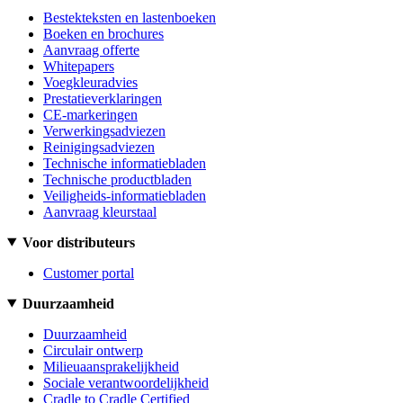
Bestekteksten en lastenboeken
Boeken en brochures
Aanvraag offerte
Whitepapers
Voegkleuradvies
Prestatieverklaringen
CE-markeringen
Verwerkingsadviezen
Reinigingsadviezen
Technische informatiebladen
Technische productbladen
Veiligheids-informatiebladen
Aanvraag kleurstaal
Voor distributeurs
Customer portal
Duurzaamheid
Duurzaamheid
Circulair ontwerp
Milieuaansprakelijkheid
Sociale verantwoordelijkheid
Cradle to Cradle Certified