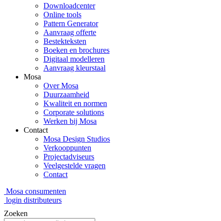
Downloadcenter
Online tools
Pattern Generator
Aanvraag offerte
Bestekteksten
Boeken en brochures
Digitaal modelleren
Aanvraag kleurstaal
Mosa
Over Mosa
Duurzaamheid
Kwaliteit en normen
Corporate solutions
Werken bij Mosa
Contact
Mosa Design Studios
Verkooppunten
Projectadviseurs
Veelgestelde vragen
Contact
Mosa consumenten
login distributeurs
Zoeken