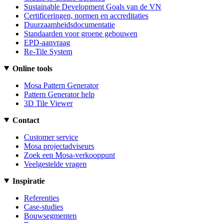
Sustainable Development Goals van de VN
Certificeringen, normen en accreditaties
Duurzaamheidsdocumentatie
Standaarden voor groene gebouwen
EPD-aanvraag
Re-Tile System
Online tools
Mosa Pattern Generator
Pattern Generator help
3D Tile Viewer
Contact
Customer service
Mosa projectadviseurs
Zoek een Mosa-verkooppunt
Veelgestelde vragen
Inspiratie
Referenties
Case-studies
Bouwsegmenten