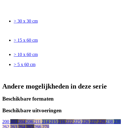
> 30 x 30 cm
> 15 x 60 cm
> 10 x 60 cm
> 5 x 60 cm
Andere mogelijkheden in deze serie
Beschikbare formaten
Beschikbare uitvoeringen
200
203
204
206
211
214
215
216
222
225
226
227
229
238
239
262
263
264
265
266
270