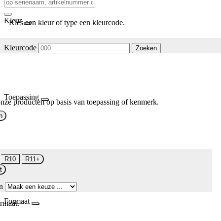
Kleur
Kies een kleur of type een kleurcode.
Kleurcode
Zoeken
Toepassing
nze producten op basis van toepassing of kenmerk.
n
R10
R11+
t
n
Formaat
rmaat.