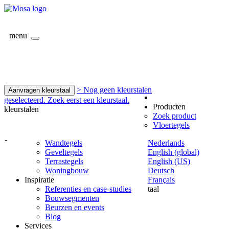
menu
> Nog geen kleurstalen
Aanvragen kleurstaal
geselecteerd. Zoek eerst een kleurstaal.
Producten
kleurstalen
Zoek product
Vloertegels
-
Wandtegels
Nederlands
Geveltegels
English (global)
Terrastegels
English (US)
Woningbouw
Deutsch
Inspiratie
Français
Referenties en case-studies
taal
Bouwsegmenten
Beurzen en events
Blog
Services