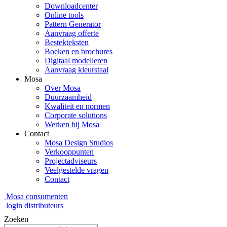
Downloadcenter
Online tools
Pattern Generator
Aanvraag offerte
Bestekteksten
Boeken en brochures
Digitaal modelleren
Aanvraag kleurstaal
Mosa
Over Mosa
Duurzaamheid
Kwaliteit en normen
Corporate solutions
Werken bij Mosa
Contact
Mosa Design Studios
Verkooppunten
Projectadviseurs
Veelgestelde vragen
Contact
Mosa consumenten
login distributeurs
Zoeken