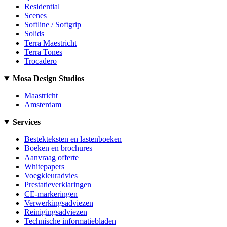
Residential
Scenes
Softline / Softgrip
Solids
Terra Maestricht
Terra Tones
Trocadero
Mosa Design Studios
Maastricht
Amsterdam
Services
Bestekteksten en lastenboeken
Boeken en brochures
Aanvraag offerte
Whitepapers
Voegkleuradvies
Prestatieverklaringen
CE-markeringen
Verwerkingsadviezen
Reinigingsadviezen
Technische informatiebladen