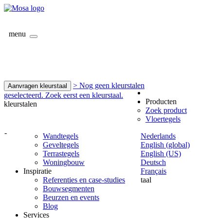
menu
> Nog geen kleurstalen
Aanvragen kleurstaal
geselecteerd. Zoek eerst een kleurstaal.
Producten
kleurstalen
Zoek product
Vloertegels
-
Wandtegels
Nederlands
Geveltegels
English (global)
Terrastegels
English (US)
Woningbouw
Deutsch
Inspiratie
Français
Referenties en case-studies
taal
Bouwsegmenten
Beurzen en events
Blog
Services