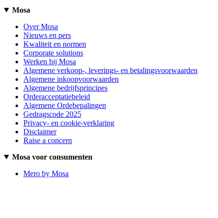
Mosa
Over Mosa
Nieuws en pers
Kwaliteit en normen
Corporate solutions
Werken bij Mosa
Algemene verkoop-, leverings- en betalingsvoorwaarden
Algemene inkoopvoorwaarden
Algemene bedrijfsprincipes
Orderacceptatiebeleid
Algemene Ordebepalingen
Gedragscode 2025
Privacy- en cookie-verklaring
Disclaimer
Raise a concern
Mosa voor consumenten
Mero by Mosa