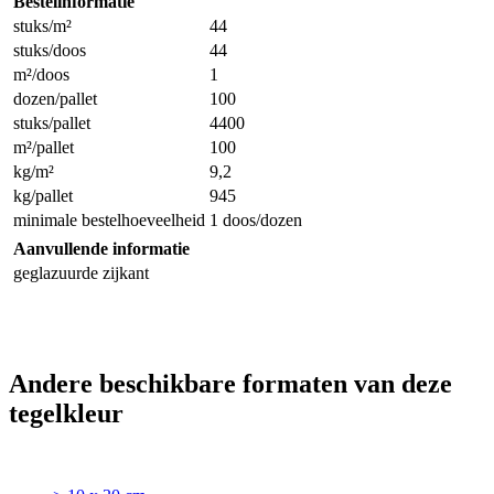
Bestelinformatie
stuks/m²
44
stuks/doos
44
m²/doos
1
dozen/pallet
100
stuks/pallet
4400
m²/pallet
100
kg/m²
9,2
kg/pallet
945
minimale bestelhoeveelheid
1 doos/dozen
Aanvullende informatie
geglazuurde zijkant
Andere beschikbare formaten van deze
tegelkleur