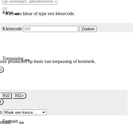
Kleur
Kies een kleur of type een kleurcode.
Kleurcode
Zoeken
Toepassing
nze producten op basis van toepassing of kenmerk.
n
R10
R11+
t
n
Formaat
rmaat.