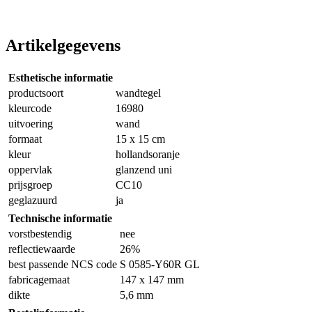
Artikelgegevens
Esthetische informatie
productsoort
wandtegel
kleurcode
16980
uitvoering
wand
formaat
15 x 15 cm
kleur
hollandsoranje
oppervlak
glanzend uni
prijsgroep
CC10
geglazuurd
ja
Technische informatie
vorstbestendig
nee
reflectiewaarde
26%
best passende NCS code
S 0585-Y60R GL
fabricagemaat
147 x 147 mm
dikte
5,6 mm