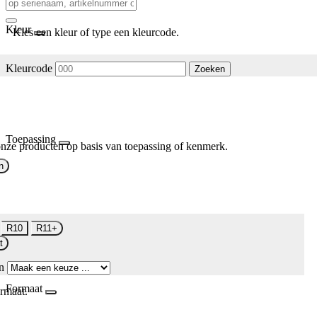
Kleur
Kies een kleur of type een kleurcode.
Kleurcode
Zoeken
Toepassing
nze producten op basis van toepassing of kenmerk.
n
R10
R11+
t
n
Formaat
rmaat.