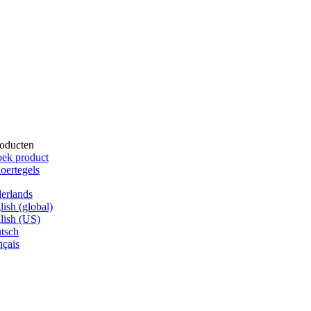
oducten
ek product
oertegels
erlands
lish (global)
lish (US)
tsch
nçais