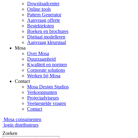
Downloadcenter
Online tools
Pattern Generator
Aanvraag offerte
Bestekteksten
Boeken en brochures
Digitaal modelleren
Aanvraag kleurstaal
Mosa
Over Mosa
Duurzaamheid
Kwaliteit en normen
Corporate solutions
Werken bij Mosa
Contact
Mosa Design Studios
Verkooppunten
Projectadviseurs
Veelgestelde vragen
Contact
Mosa consumenten
login distributeurs
Zoeken