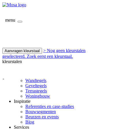
menu
> Nog geen kleurstalen
Aanvragen kleurstaal
geselecteerd. Zoek eerst een kleurstaal.
kleurstalen
-
Wandtegels
Geveltegels
Terrastegels
Woningbouw
Inspiratie
Referenties en case-studies
Bouwsegmenten
Beurzen en events
Blog
Services