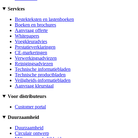
Services
Bestekteksten en lastenboeken
Boeken en brochures
Aanvraag offerte
Whitepapers
Voegkleuradvies
Prestatieverklaringen
CE-markeringen
Verwerkingsadviezen
Reinigingsadviezen
Technische informatiebladen
Technische productbladen
Veiligheids-informatiebladen
Aanvraag kleurstaal
Voor distributeurs
Customer portal
Duurzaamheid
Duurzaamheid
Circulair ontwerp