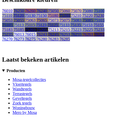
76010
76250
76260
76240
75050
75060
75070
75080
75100
75110
75120
75130
75150
75180
75200
75210
75220
75230
75053
75055
75063
75065
75073
75075
75083
75085
75103
75105
75113
75115
75123
75125
75133
75135
75153
75155
75183
75185
75203
75205
75213
75215
75223
75225
75233
75235
76013
76015
76243
76245
76253
76255
76263
76265
76270
76273
76275
76280
76283
76285
Laatst bekeken artikelen
Producten
Mosa-tegelcollecties
Vloertegels
Wandtegels
Terrastegels
Geveltegels
Zoek tegels
Woningbouw
Mero by Mosa