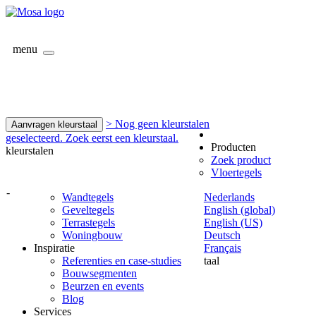
menu
> Nog geen kleurstalen
Aanvragen kleurstaal
geselecteerd. Zoek eerst een kleurstaal.
Producten
kleurstalen
Zoek product
Vloertegels
-
Wandtegels
Nederlands
Geveltegels
English (global)
Terrastegels
English (US)
Woningbouw
Deutsch
Inspiratie
Français
Referenties en case-studies
taal
Bouwsegmenten
Beurzen en events
Blog
Services