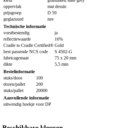
kleur
granulated slate grey
oppervlak
mat dessin
prijsgroep
D 59
geglazuurd
nee
Technische informatie
vorstbestendig
ja
reflectiewaarde
16%
Cradle to Cradle Certified®
Gold
best passende NCS code
S 4502-G
fabricagemaat
75 x 20 mm
dikte
5,5 mm
Bestelinformatie
stuks/doos
100
dozen/pallet
200
stuks/pallet
20000
Aanvullende informatie
uitwendig hoekje voor DP
Beschikbare kleuren