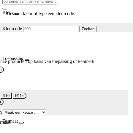
Kleur
Kies een kleur of type een kleurcode.
Kleurcode
Zoeken
Toepassing
nze producten op basis van toepassing of kenmerk.
n
R10
R11+
t
n
Formaat
rmaat.