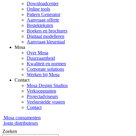
Downloadcenter
Online tools
Pattern Generator
Aanvraag offerte
Bestekteksten
Boeken en brochures
Digitaal modelleren
Aanvraag kleurstaal
Mosa
Over Mosa
Duurzaamheid
Kwaliteit en normen
Corporate solutions
Werken bij Mosa
Contact
Mosa Design Studios
Verkooppunten
Projectadviseurs
Veelgestelde vragen
Contact
Mosa consumenten
login distributeurs
Zoeken