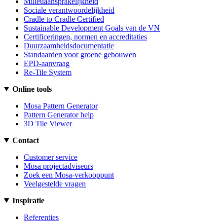
Milieuaansprakelijkheid
Sociale verantwoordelijkheid
Cradle to Cradle Certified
Sustainable Development Goals van de VN
Certificeringen, normen en accreditaties
Duurzaamheidsdocumentatie
Standaarden voor groene gebouwen
EPD-aanvraag
Re-Tile System
Online tools
Mosa Pattern Generator
Pattern Generator help
3D Tile Viewer
Contact
Customer service
Mosa projectadviseurs
Zoek een Mosa-verkooppunt
Veelgestelde vragen
Inspiratie
Referenties