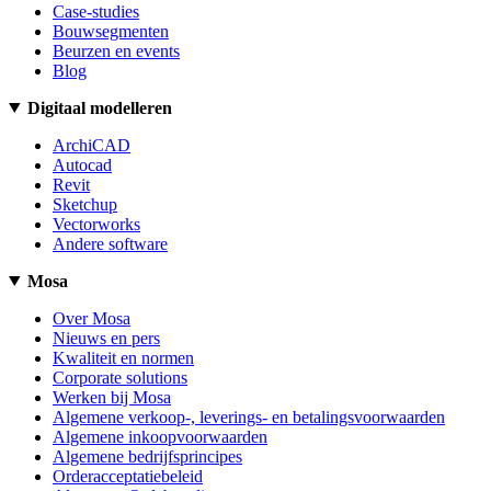
Case-studies
Bouwsegmenten
Beurzen en events
Blog
Digitaal modelleren
ArchiCAD
Autocad
Revit
Sketchup
Vectorworks
Andere software
Mosa
Over Mosa
Nieuws en pers
Kwaliteit en normen
Corporate solutions
Werken bij Mosa
Algemene verkoop-, leverings- en betalingsvoorwaarden
Algemene inkoopvoorwaarden
Algemene bedrijfsprincipes
Orderacceptatiebeleid