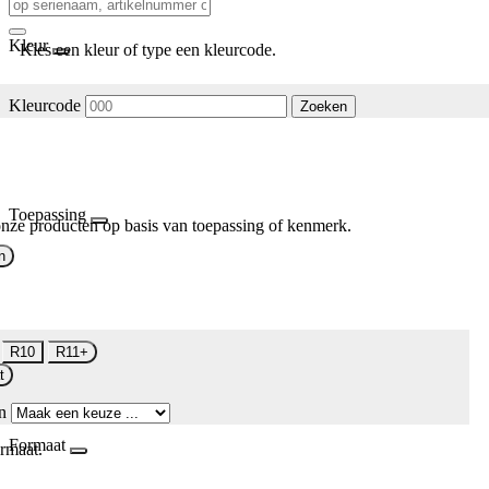
Kleur
Kies een kleur of type een kleurcode.
Kleurcode
Zoeken
Toepassing
nze producten op basis van toepassing of kenmerk.
n
R10
R11+
t
n
Formaat
rmaat.