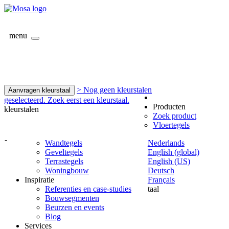
menu
> Nog geen kleurstalen
Aanvragen kleurstaal
geselecteerd. Zoek eerst een kleurstaal.
Producten
kleurstalen
Zoek product
Vloertegels
-
Wandtegels
Nederlands
Geveltegels
English (global)
Terrastegels
English (US)
Woningbouw
Deutsch
Inspiratie
Français
Referenties en case-studies
taal
Bouwsegmenten
Beurzen en events
Blog
Services