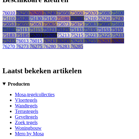
76010
76250
76260
76240
75050
75060
75070
75080
75100
75110
75120
75130
75150
75180
75200
75210
75220
75230
75053
75055
75063
75065
75073
75075
75083
75085
75103
75105
75113
75115
75123
75125
75133
75135
75153
75155
75183
75185
75203
75205
75213
75215
75223
75225
75233
75235
76013
76015
76243
76245
76253
76255
76263
76265
76270
76273
76275
76280
76283
76285
Laatst bekeken artikelen
Producten
Mosa-tegelcollecties
Vloertegels
Wandtegels
Terrastegels
Geveltegels
Zoek tegels
Woningbouw
Mero by Mosa