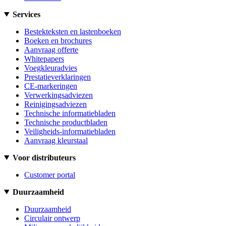
Services
Bestekteksten en lastenboeken
Boeken en brochures
Aanvraag offerte
Whitepapers
Voegkleuradvies
Prestatieverklaringen
CE-markeringen
Verwerkingsadviezen
Reinigingsadviezen
Technische informatiebladen
Technische productbladen
Veiligheids-informatiebladen
Aanvraag kleurstaal
Voor distributeurs
Customer portal
Duurzaamheid
Duurzaamheid
Circulair ontwerp