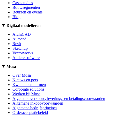
Case-studies
Bouwsegmenten
Beurzen en events
Blog
Digitaal modelleren
ArchiCAD
Autocad
Revit
Sketchup
Vectorworks
Andere software
Mosa
Over Mosa
Nieuws en pers
Kwaliteit en normen
Corporate solutions
Werken bij Mosa
Algemene verkoop-, leverings- en betalingsvoorwaarden
Algemene inkoopvoorwaarden
Algemene bedrijfsprincipes
Orderacceptatiebeleid