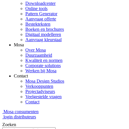
Downloadcenter
Online tools
Pattern Generator
Aanvraag offerte
Bestekteksten
Boeken en brochures
Digitaal modelleren
Aanvraag kleurstaal
Mosa
Over Mosa
Duurzaamheid
Kwaliteit en normen
Corporate solutions
Werken bij Mosa
Contact
Mosa Design Studios
Verkooppunten
Projectadviseurs
Veelgestelde vragen
Contact
Mosa consumenten
login distributeurs
Zoeken