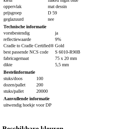
kleur
flaked night blue
oppervlak
mat dessin
prijsgroep
D 59
geglazuurd
nee
Technische informatie
vorstbestendig
ja
reflectiewaarde
9%
Cradle to Cradle Certified®
Gold
best passende NCS code
S 6010-R90B
fabricagemaat
75 x 20 mm
dikte
5,5 mm
Bestelinformatie
stuks/doos
100
dozen/pallet
200
stuks/pallet
20000
Aanvullende informatie
uitwendig hoekje voor DP
Beschikbare kleuren