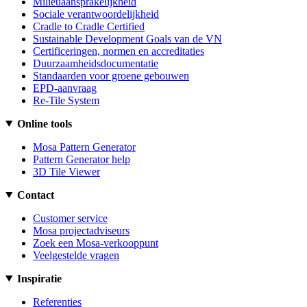
Milieuaansprakelijkheid
Sociale verantwoordelijkheid
Cradle to Cradle Certified
Sustainable Development Goals van de VN
Certificeringen, normen en accreditaties
Duurzaamheidsdocumentatie
Standaarden voor groene gebouwen
EPD-aanvraag
Re-Tile System
Online tools
Mosa Pattern Generator
Pattern Generator help
3D Tile Viewer
Contact
Customer service
Mosa projectadviseurs
Zoek een Mosa-verkooppunt
Veelgestelde vragen
Inspiratie
Referenties