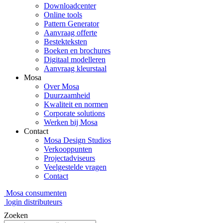
Downloadcenter
Online tools
Pattern Generator
Aanvraag offerte
Bestekteksten
Boeken en brochures
Digitaal modelleren
Aanvraag kleurstaal
Mosa
Over Mosa
Duurzaamheid
Kwaliteit en normen
Corporate solutions
Werken bij Mosa
Contact
Mosa Design Studios
Verkooppunten
Projectadviseurs
Veelgestelde vragen
Contact
Mosa consumenten
login distributeurs
Zoeken