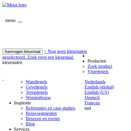
menu
> Nog geen kleurstalen
Aanvragen kleurstaal
geselecteerd. Zoek eerst een kleurstaal.
Producten
kleurstalen
Zoek product
Vloertegels
-
Wandtegels
Nederlands
Geveltegels
English (global)
Terrastegels
English (US)
Woningbouw
Deutsch
Inspiratie
Français
Referenties en case-studies
taal
Bouwsegmenten
Beurzen en events
Blog
Services