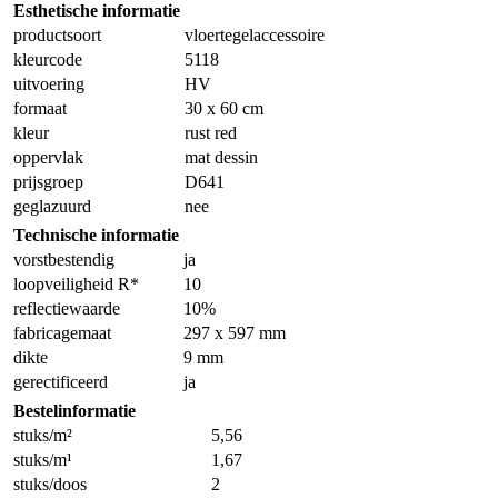
Esthetische informatie
productsoort
vloertegelaccessoire
kleurcode
5118
uitvoering
HV
formaat
30 x 60 cm
kleur
rust red
oppervlak
mat dessin
prijsgroep
D641
geglazuurd
nee
Technische informatie
vorstbestendig
ja
loopveiligheid R*
10
reflectiewaarde
10%
fabricagemaat
297 x 597 mm
dikte
9 mm
gerectificeerd
ja
Bestelinformatie
stuks/m²
5,56
stuks/m¹
1,67
stuks/doos
2