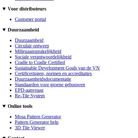
Voor distributeurs
Customer portal
Duurzaamheid
Duurzaamheid
Circulair ontwerp
Milieuaansprakelijkheid
Sociale verantwoordelijkheid
Cradle to Cradle Certified
Sustainable Development Goals van de VN
Certificeringen, normen en accreditaties
Duurzaamheidsdocumentatie
Standaarden voor groene gebouwen
EPD-aanvraag
Re-Tile System
Online tools
Mosa Pattern Generator
Pattern Generator help
3D Tile Viewer