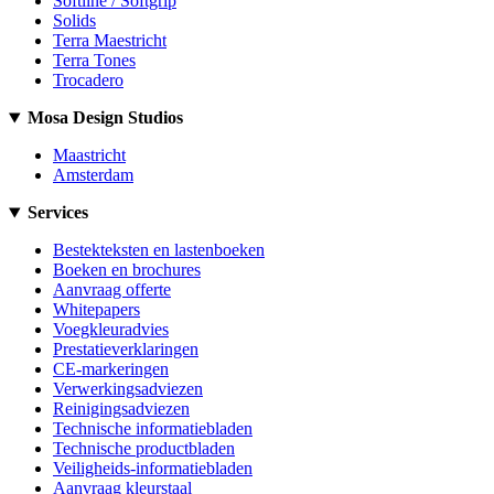
Softline / Softgrip
Solids
Terra Maestricht
Terra Tones
Trocadero
Mosa Design Studios
Maastricht
Amsterdam
Services
Bestekteksten en lastenboeken
Boeken en brochures
Aanvraag offerte
Whitepapers
Voegkleuradvies
Prestatieverklaringen
CE-markeringen
Verwerkingsadviezen
Reinigingsadviezen
Technische informatiebladen
Technische productbladen
Veiligheids-informatiebladen
Aanvraag kleurstaal