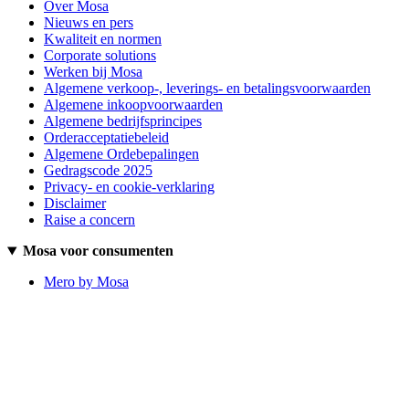
Over Mosa
Nieuws en pers
Kwaliteit en normen
Corporate solutions
Werken bij Mosa
Algemene verkoop-, leverings- en betalingsvoorwaarden
Algemene inkoopvoorwaarden
Algemene bedrijfsprincipes
Orderacceptatiebeleid
Algemene Ordebepalingen
Gedragscode 2025
Privacy- en cookie-verklaring
Disclaimer
Raise a concern
Mosa voor consumenten
Mero by Mosa