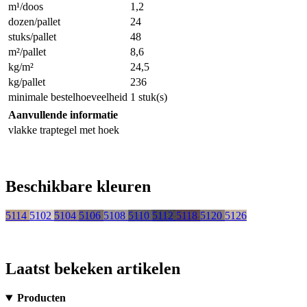
m¹/doos
1,2
dozen/pallet
24
stuks/pallet
48
m²/pallet
8,6
kg/m²
24,5
kg/pallet
236
minimale bestelhoeveelheid
1 stuk(s)
Aanvullende informatie
vlakke traptegel met hoek
Beschikbare kleuren
5114
5102
5104
5106
5108
5110
5112
5118
5120
5126
Laatst bekeken artikelen
Producten