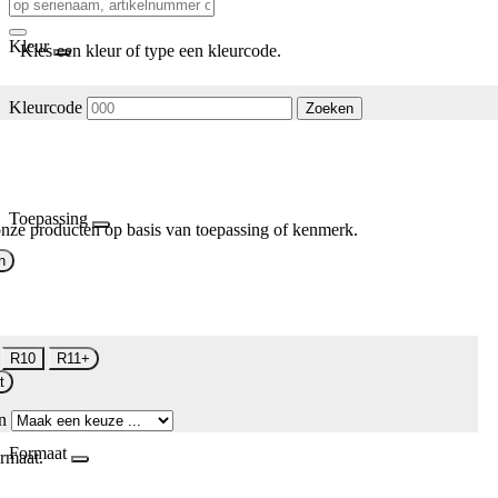
Kleur
Kies een kleur of type een kleurcode.
Kleurcode
Zoeken
Toepassing
nze producten op basis van toepassing of kenmerk.
n
R10
R11+
t
n
Formaat
rmaat.