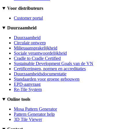
Voor distributeurs
Customer portal
Duurzaamheid
Duurzaamheid
Circulair ontwerp
Milieuaansprakelijkheid
Sociale verantwoordelijkheid
Cradle to Cradle Certified
Sustainable Development Goals van de VN
Certificeringen, normen en accreditaties
Duurzaamheidsdocumentatie
Standaarden voor groene gebouwen
EPD-aanvraag
Re-Tile System
Online tools
Mosa Pattern Generator
Pattern Generator help
3D Tile Viewer