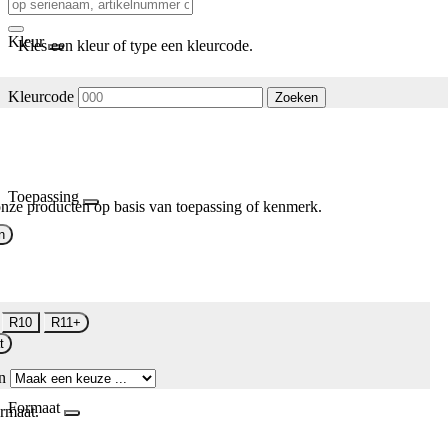
Kleur
Kies een kleur of type een kleurcode.
Kleurcode
Zoeken
Toepassing
nze producten op basis van toepassing of kenmerk.
n
R10
R11+
t
n
Formaat
rmaat.