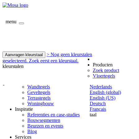
menu
> Nog geen kleurstalen
Aanvragen kleurstaal
geselecteerd. Zoek eerst een kleurstaal.
Producten
kleurstalen
Zoek product
Vloertegels
-
Wandtegels
Nederlands
Geveltegels
English (global)
Terrastegels
English (US)
Woningbouw
Deutsch
Inspiratie
Français
Referenties en case-studies
taal
Bouwsegmenten
Beurzen en events
Blog
Services