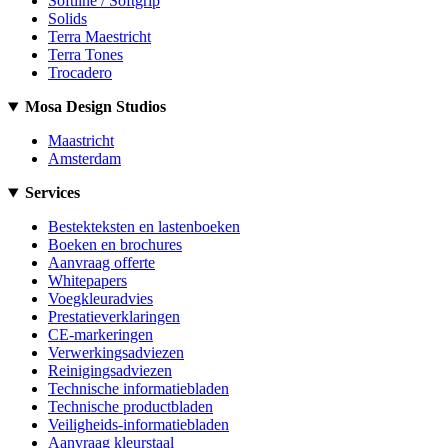
Softline / Softgrip
Solids
Terra Maestricht
Terra Tones
Trocadero
Mosa Design Studios
Maastricht
Amsterdam
Services
Bestekteksten en lastenboeken
Boeken en brochures
Aanvraag offerte
Whitepapers
Voegkleuradvies
Prestatieverklaringen
CE-markeringen
Verwerkingsadviezen
Reinigingsadviezen
Technische informatiebladen
Technische productbladen
Veiligheids-informatiebladen
Aanvraag kleurstaal