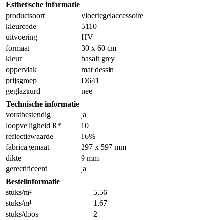
Esthetische informatie
productsoort
vloertegelaccessoire
kleurcode
5110
uitvoering
HV
formaat
30 x 60 cm
kleur
basalt grey
oppervlak
mat dessin
prijsgroep
D641
geglazuurd
nee
Technische informatie
vorstbestendig
ja
loopveiligheid R*
10
reflectiewaarde
16%
fabricagemaat
297 x 597 mm
dikte
9 mm
gerectificeerd
ja
Bestelinformatie
stuks/m²
5,56
stuks/m¹
1,67
stuks/doos
2