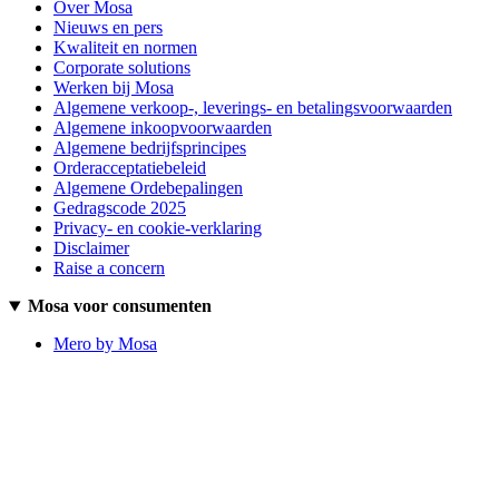
Over Mosa
Nieuws en pers
Kwaliteit en normen
Corporate solutions
Werken bij Mosa
Algemene verkoop-, leverings- en betalingsvoorwaarden
Algemene inkoopvoorwaarden
Algemene bedrijfsprincipes
Orderacceptatiebeleid
Algemene Ordebepalingen
Gedragscode 2025
Privacy- en cookie-verklaring
Disclaimer
Raise a concern
Mosa voor consumenten
Mero by Mosa