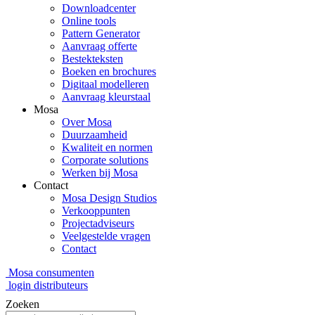
Downloadcenter
Online tools
Pattern Generator
Aanvraag offerte
Bestekteksten
Boeken en brochures
Digitaal modelleren
Aanvraag kleurstaal
Mosa
Over Mosa
Duurzaamheid
Kwaliteit en normen
Corporate solutions
Werken bij Mosa
Contact
Mosa Design Studios
Verkooppunten
Projectadviseurs
Veelgestelde vragen
Contact
Mosa consumenten
login distributeurs
Zoeken