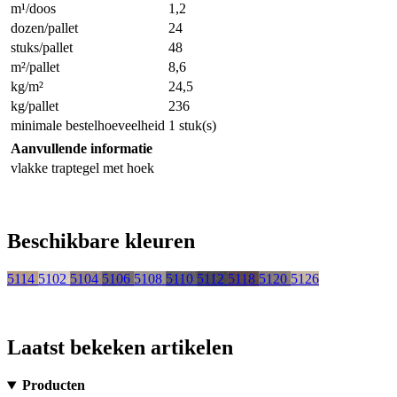
m¹/doos
1,2
dozen/pallet
24
stuks/pallet
48
m²/pallet
8,6
kg/m²
24,5
kg/pallet
236
minimale bestelhoeveelheid
1 stuk(s)
Aanvullende informatie
vlakke traptegel met hoek
Beschikbare kleuren
5114
5102
5104
5106
5108
5110
5112
5118
5120
5126
Laatst bekeken artikelen
Producten