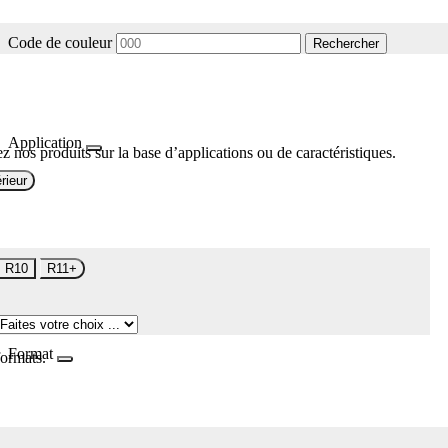
Code de couleur
Rechercher
Application
z nos produits sur la base d’applications ou de caractéristiques.
rieur
R10
R11+
Format
formats.