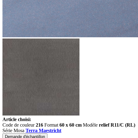
Article choisi:
Code de couleur
216
Format
60 x 60 cm
Modèle
relief R11/C (RL)
Série Mosa
Terra Maestricht
Demande d'échantillon