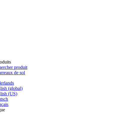
oduits
ercher produit
rreaux de sol
erlands
lish (global)
lish (US)
tsch
nçais
gue