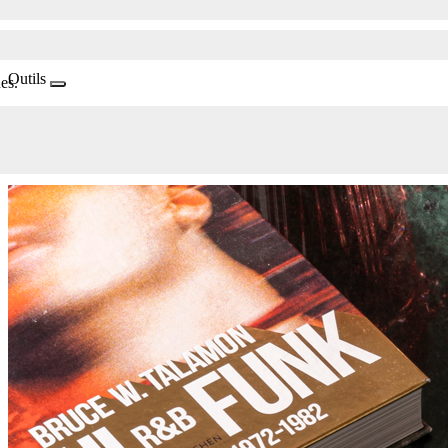
Outils
es.