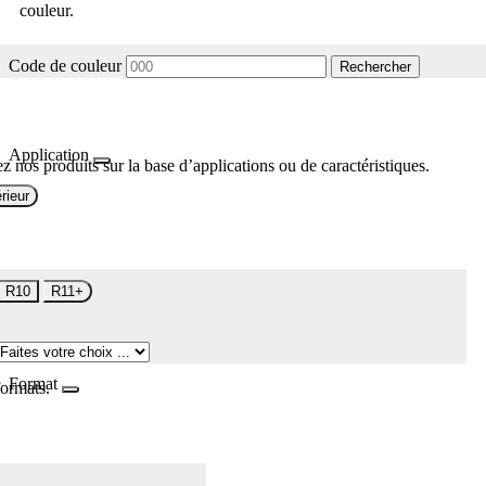
couleur.
Code de couleur
Rechercher
Application
z nos produits sur la base d’applications ou de caractéristiques.
rieur
R10
R11+
Format
formats.