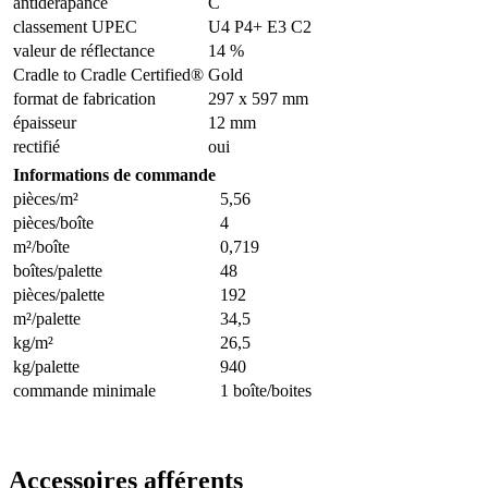
antidérapance
C
classement UPEC
U4 P4+ E3 C2
valeur de réflectance
14 %
Cradle to Cradle Certified®
Gold
format de fabrication
297 x 597 mm
épaisseur
12 mm
rectifié
oui
Informations de commande
pièces/m²
5,56
pièces/boîte
4
m²/boîte
0,719
boîtes/palette
48
pièces/palette
192
m²/palette
34,5
kg/m²
26,5
kg/palette
940
commande minimale
1 boîte/boites
Accessoires afférents