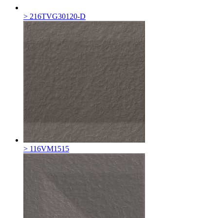
> 216TVG30120-D
> 116VM1515