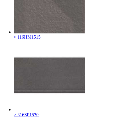
> 116HM1515
> 316SP1530