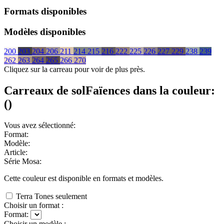
Formats disponibles
Modèles disponibles
200
203
204
206
211
214
215
216
222
225
226
227
229
238
239
262
263
264
265
266
270
Cliquez sur la carreau pour voir de plus près.
Carreaux de sol
Faïences
dans la couleur:
(
)
Vous avez sélectionné:
Format:
Modèle:
Article:
Série Mosa:
Cette couleur est disponible en
formats et
modèles.
Terra Tones seulement
Choisir un format :
Format:
Choisir un modèle :