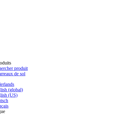
oduits
ercher produit
rreaux de sol
erlands
lish (global)
lish (US)
tsch
nçais
gue