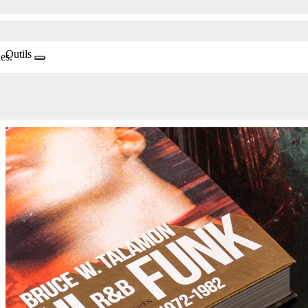
Outils
es.