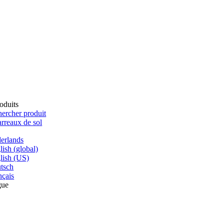
oduits
ercher produit
rreaux de sol
erlands
lish (global)
lish (US)
tsch
nçais
gue