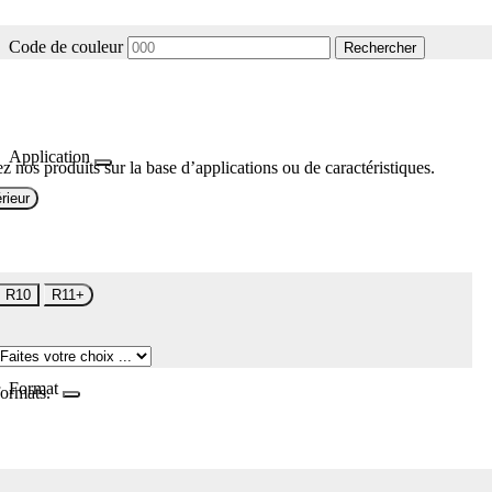
Code de couleur
Rechercher
Application
z nos produits sur la base d’applications ou de caractéristiques.
rieur
R10
R11+
Format
formats.