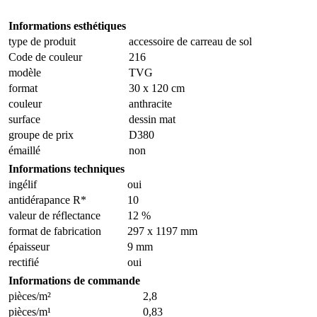
Informations esthétiques
type de produit
accessoire de carreau de sol
Code de couleur
216
modèle
TVG
format
30 x 120 cm
couleur
anthracite
surface
dessin mat
groupe de prix
D380
émaillé
non
Informations techniques
ingélif
oui
antidérapance R*
10
valeur de réflectance
12 %
format de fabrication
297 x 1197 mm
épaisseur
9 mm
rectifié
oui
Informations de commande
pièces/m²
2,8
pièces/m¹
0,83