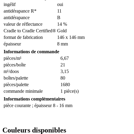
ingélif
oui
antidérapance R*
11
antidérapance
B
valeur de réflectance
14 %
Cradle to Cradle Certified®
Gold
format de fabrication
146 x 146 mm
épaisseur
8 mm
Informations de commande
pièces/m¹
6,67
pièces/boîte
21
m¹/doos
3,15
boîtes/palette
80
pièces/palette
1680
commande minimale
1 pièce(s)
Informations complémentaires
pièce courante ; épaisseur 8 - 16 mm
Couleurs disponibles