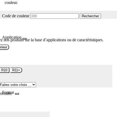
couleur.
Code de couleur
Rechercher
Application
z nos produits sur la base d’applications ou de caractéristiques.
rieur
R10
R11+
Format
formats.