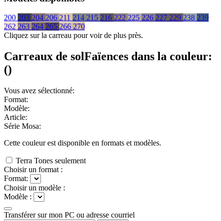
200
203
204
206
211
214
215
216
222
225
226
227
229
238
239
262
263
264
265
266
270
Cliquez sur la carreau pour voir de plus près.
Carreaux de sol
Faïences
dans la couleur:
(
)
Vous avez sélectionné:
Format:
Modèle:
Article:
Série Mosa:
Cette couleur est disponible en
formats et
modèles.
Terra Tones seulement
Choisir un format :
Format:
Choisir un modèle :
Modèle :
Transférer sur mon PC ou adresse courriel