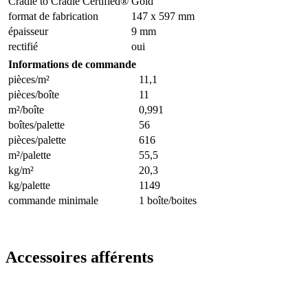
Cradle to Cradle Certified®
Gold
format de fabrication
147 x 597 mm
épaisseur
9 mm
rectifié
oui
Informations de commande
pièces/m²
11,1
pièces/boîte
11
m²/boîte
0,991
boîtes/palette
56
pièces/palette
616
m²/palette
55,5
kg/m²
20,3
kg/palette
1149
commande minimale
1 boîte/boites
Accessoires afférents