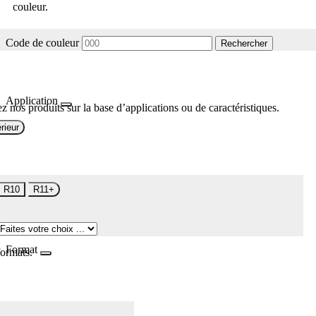
couleur.
Code de couleur
Rechercher
Application
z nos produits sur la base d’applications ou de caractéristiques.
rieur
R10
R11+
Format
formats.