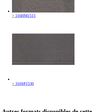
> 116HM1515
> 316SP1530
Autres formats disponibles de cette