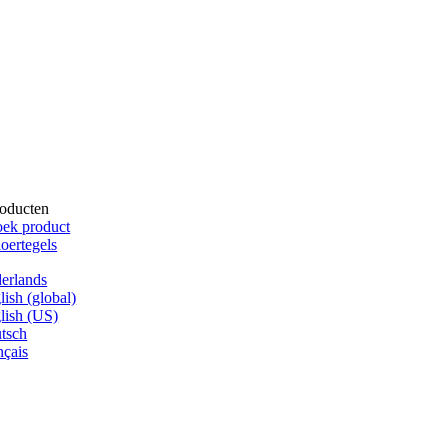
oducten
ek product
oertegels
erlands
lish (global)
lish (US)
tsch
nçais