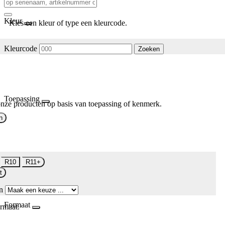
Kleur
Kies een kleur of type een kleurcode.
Kleurcode
Zoeken
Toepassing
nze producten op basis van toepassing of kenmerk.
n
R10
R11+
t
n
Formaat
rmaat.