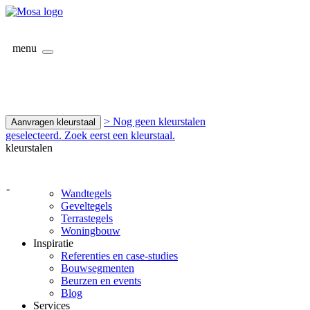
menu
> Nog geen kleurstalen
Aanvragen kleurstaal
geselecteerd. Zoek eerst een kleurstaal.
kleurstalen
-
Wandtegels
Geveltegels
Terrastegels
Woningbouw
Inspiratie
Referenties en case-studies
Bouwsegmenten
Beurzen en events
Blog
Services