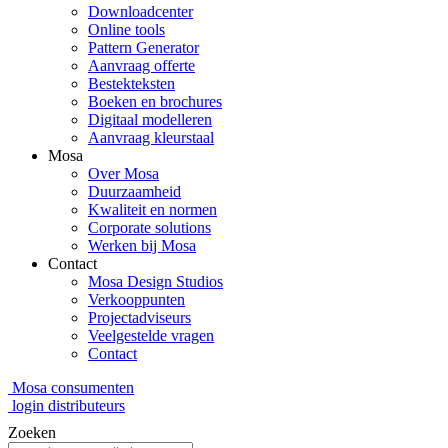
Downloadcenter
Online tools
Pattern Generator
Aanvraag offerte
Bestekteksten
Boeken en brochures
Digitaal modelleren
Aanvraag kleurstaal
Mosa
Over Mosa
Duurzaamheid
Kwaliteit en normen
Corporate solutions
Werken bij Mosa
Contact
Mosa Design Studios
Verkooppunten
Projectadviseurs
Veelgestelde vragen
Contact
Mosa consumenten
login distributeurs
Zoeken