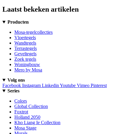
Laatst bekeken artikelen
Producten
Mosa-tegelcollecties
Vloertegels
Wandtegels
Terrastegels
Geveltegels
Zoek tegels
Woningbouw
Mero by Mosa
Volg ons
Facebook
Instagram
Linkedin
Youtube
Vimeo
Pinterest
Series
Colors
Global Collection
Foxtrot
Holland 2050
Kho Liang Ie Collection
Mosa Stage
Murals