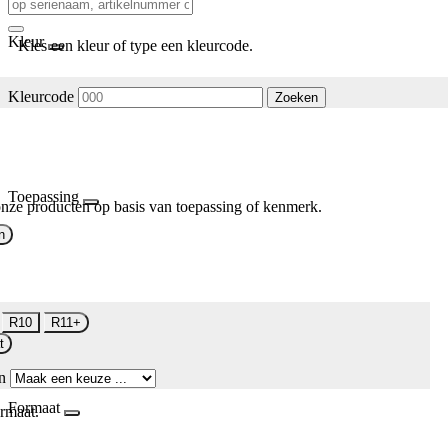
Kleur
Kies een kleur of type een kleurcode.
Kleurcode
Zoeken
Toepassing
nze producten op basis van toepassing of kenmerk.
n
R10
R11+
t
n
Formaat
rmaat.