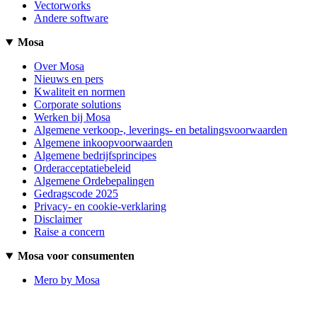
Vectorworks
Andere software
Mosa
Over Mosa
Nieuws en pers
Kwaliteit en normen
Corporate solutions
Werken bij Mosa
Algemene verkoop-, leverings- en betalingsvoorwaarden
Algemene inkoopvoorwaarden
Algemene bedrijfsprincipes
Orderacceptatiebeleid
Algemene Ordebepalingen
Gedragscode 2025
Privacy- en cookie-verklaring
Disclaimer
Raise a concern
Mosa voor consumenten
Mero by Mosa