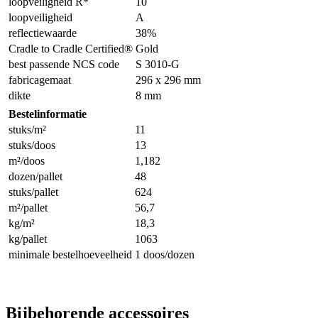
loopveiligheid R*
10
loopveiligheid
A
reflectiewaarde
38%
Cradle to Cradle Certified®
Gold
best passende NCS code
S 3010-G
fabricagemaat
296 x 296 mm
dikte
8 mm
Bestelinformatie
stuks/m²
11
stuks/doos
13
m²/doos
1,182
dozen/pallet
48
stuks/pallet
624
m²/pallet
56,7
kg/m²
18,3
kg/pallet
1063
minimale bestelhoeveelheid
1 doos/dozen
Bijbehorende accessoires