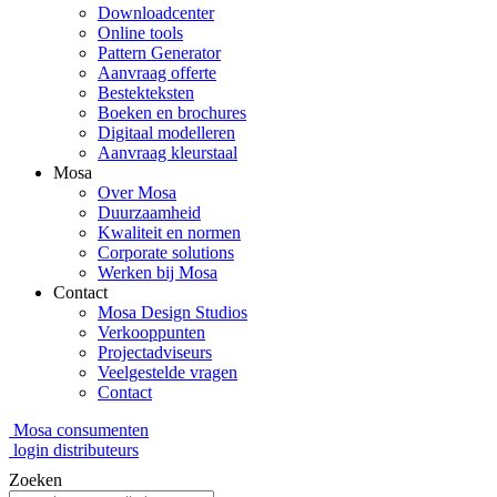
Downloadcenter
Online tools
Pattern Generator
Aanvraag offerte
Bestekteksten
Boeken en brochures
Digitaal modelleren
Aanvraag kleurstaal
Mosa
Over Mosa
Duurzaamheid
Kwaliteit en normen
Corporate solutions
Werken bij Mosa
Contact
Mosa Design Studios
Verkooppunten
Projectadviseurs
Veelgestelde vragen
Contact
Mosa consumenten
login distributeurs
Zoeken