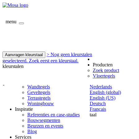
menu
> Nog geen kleurstalen
Aanvragen kleurstaal
geselecteerd. Zoek eerst een kleurstaal.
Producten
kleurstalen
Zoek product
Vloertegels
-
Wandtegels
Nederlands
Geveltegels
English (global)
Terrastegels
English (US)
Woningbouw
Deutsch
Inspiratie
Français
Referenties en case-studies
taal
Bouwsegmenten
Beurzen en events
Blog
Services