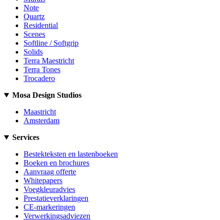
Note
Quartz
Residential
Scenes
Softline / Softgrip
Solids
Terra Maestricht
Terra Tones
Trocadero
Mosa Design Studios
Maastricht
Amsterdam
Services
Bestekteksten en lastenboeken
Boeken en brochures
Aanvraag offerte
Whitepapers
Voegkleuradvies
Prestatieverklaringen
CE-markeringen
Verwerkingsadviezen