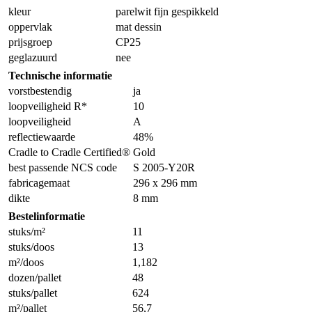
kleur
parelwit fijn gespikkeld
oppervlak
mat dessin
prijsgroep
CP25
geglazuurd
nee
Technische informatie
vorstbestendig
ja
loopveiligheid R*
10
loopveiligheid
A
reflectiewaarde
48%
Cradle to Cradle Certified®
Gold
best passende NCS code
S 2005-Y20R
fabricagemaat
296 x 296 mm
dikte
8 mm
Bestelinformatie
stuks/m²
11
stuks/doos
13
m²/doos
1,182
dozen/pallet
48
stuks/pallet
624
m²/pallet
56,7