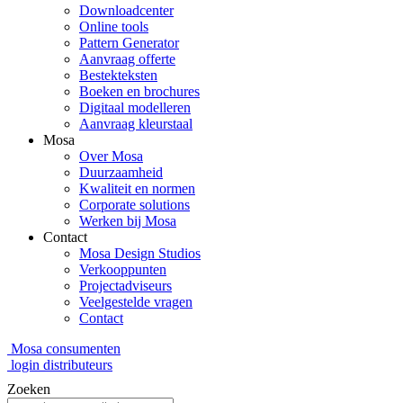
Downloadcenter
Online tools
Pattern Generator
Aanvraag offerte
Bestekteksten
Boeken en brochures
Digitaal modelleren
Aanvraag kleurstaal
Mosa
Over Mosa
Duurzaamheid
Kwaliteit en normen
Corporate solutions
Werken bij Mosa
Contact
Mosa Design Studios
Verkooppunten
Projectadviseurs
Veelgestelde vragen
Contact
Mosa consumenten
login distributeurs
Zoeken