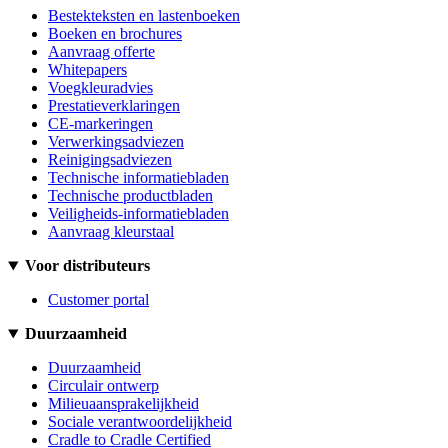
Bestekteksten en lastenboeken
Boeken en brochures
Aanvraag offerte
Whitepapers
Voegkleuradvies
Prestatieverklaringen
CE-markeringen
Verwerkingsadviezen
Reinigingsadviezen
Technische informatiebladen
Technische productbladen
Veiligheids-informatiebladen
Aanvraag kleurstaal
Voor distributeurs
Customer portal
Duurzaamheid
Duurzaamheid
Circulair ontwerp
Milieuaansprakelijkheid
Sociale verantwoordelijkheid
Cradle to Cradle Certified