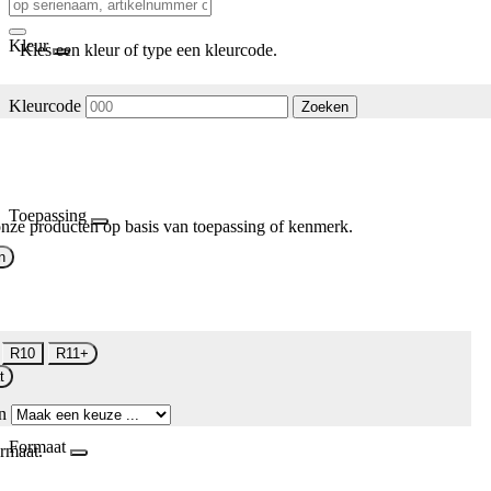
Kleur
Kies een kleur of type een kleurcode.
Kleurcode
Zoeken
Toepassing
nze producten op basis van toepassing of kenmerk.
n
R10
R11+
t
n
Formaat
rmaat.