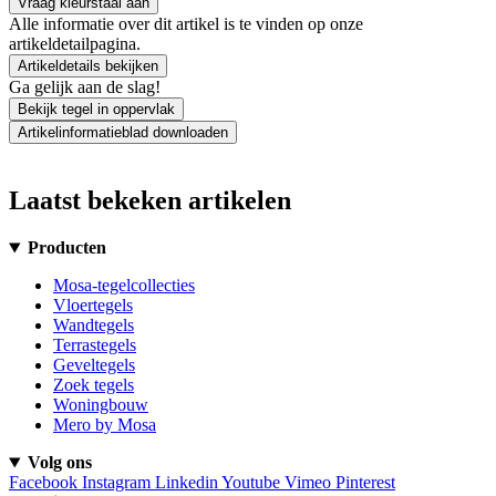
Vraag kleurstaal aan
Alle informatie over dit artikel is te vinden op onze
artikeldetailpagina.
Artikeldetails bekijken
Ga gelijk aan de slag!
Bekijk tegel in oppervlak
Artikelinformatieblad downloaden
Laatst bekeken artikelen
Producten
Mosa-tegelcollecties
Vloertegels
Wandtegels
Terrastegels
Geveltegels
Zoek tegels
Woningbouw
Mero by Mosa
Volg ons
Facebook
Instagram
Linkedin
Youtube
Vimeo
Pinterest