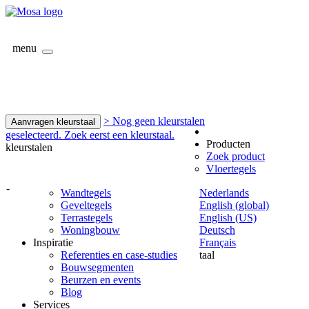
menu
> Nog geen kleurstalen
Aanvragen kleurstaal
geselecteerd. Zoek eerst een kleurstaal.
Producten
kleurstalen
Zoek product
Vloertegels
-
Wandtegels
Nederlands
Geveltegels
English (global)
Terrastegels
English (US)
Woningbouw
Deutsch
Inspiratie
Français
Referenties en case-studies
taal
Bouwsegmenten
Beurzen en events
Blog
Services