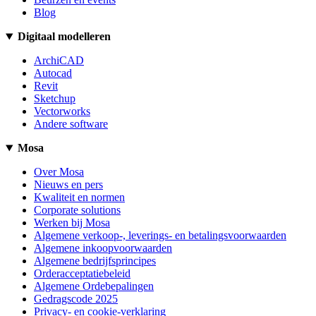
Blog
Digitaal modelleren
ArchiCAD
Autocad
Revit
Sketchup
Vectorworks
Andere software
Mosa
Over Mosa
Nieuws en pers
Kwaliteit en normen
Corporate solutions
Werken bij Mosa
Algemene verkoop-, leverings- en betalingsvoorwaarden
Algemene inkoopvoorwaarden
Algemene bedrijfsprincipes
Orderacceptatiebeleid
Algemene Ordebepalingen
Gedragscode 2025
Privacy- en cookie-verklaring