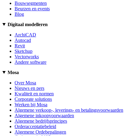
Bouwsegmenten
Beurzen en events
Blog
Digitaal modelleren
ArchiCAD
Autocad
Revit
Sketchup
Vectorworks
Andere software
Mosa
Over Mosa
Nieuws en pers
Kwaliteit en normen
Corporate solutions
Werken bij Mosa
Algemene verkoop-, leverings- en betalingsvoorwaarden
Algemene inkoopvoorwaarden
Algemene bedrijfsprincipes
Orderacceptatiebeleid
Algemene Ordebepalingen