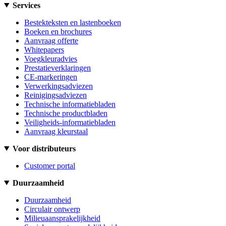
Services
Bestekteksten en lastenboeken
Boeken en brochures
Aanvraag offerte
Whitepapers
Voegkleuradvies
Prestatieverklaringen
CE-markeringen
Verwerkingsadviezen
Reinigingsadviezen
Technische informatiebladen
Technische productbladen
Veiligheids-informatiebladen
Aanvraag kleurstaal
Voor distributeurs
Customer portal
Duurzaamheid
Duurzaamheid
Circulair ontwerp
Milieuaansprakelijkheid