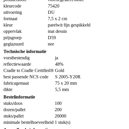
kleurcode
75420
uitvoering
DU
formaat
7,5 x 2 cm
kleur
parelwit fijn gespikkeld
oppervlak
mat dessin
prijsgroep
D59
geglazuurd
nee
Technische informatie
vorstbestendig
ja
reflectiewaarde
48%
Cradle to Cradle Certified®
Gold
best passende NCS code
S 2005-Y20R
fabricagemaat
75 x 20 mm
dikte
5,5 mm
Bestelinformatie
stuks/doos
100
dozen/pallet
200
stuks/pallet
20000
minimale bestelhoeveelheid
1 stuk(s)