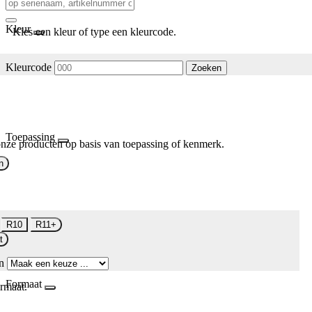
Kleur
Kies een kleur of type een kleurcode.
Kleurcode
Zoeken
Toepassing
nze producten op basis van toepassing of kenmerk.
n
R10
R11+
t
n
Formaat
rmaat.