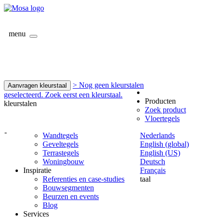
menu
> Nog geen kleurstalen
Aanvragen kleurstaal
geselecteerd. Zoek eerst een kleurstaal.
Producten
kleurstalen
Zoek product
Vloertegels
-
Wandtegels
Nederlands
Geveltegels
English (global)
Terrastegels
English (US)
Woningbouw
Deutsch
Inspiratie
Français
Referenties en case-studies
taal
Bouwsegmenten
Beurzen en events
Blog
Services