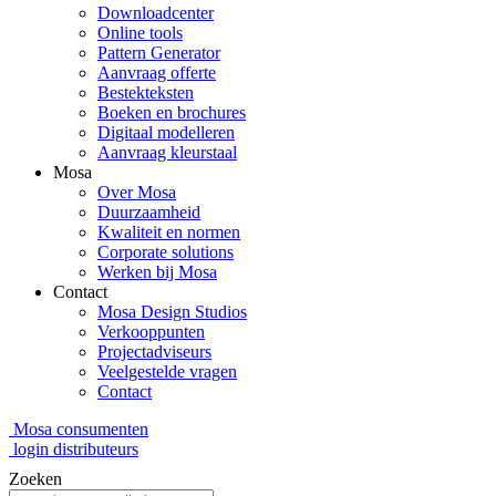
Downloadcenter
Online tools
Pattern Generator
Aanvraag offerte
Bestekteksten
Boeken en brochures
Digitaal modelleren
Aanvraag kleurstaal
Mosa
Over Mosa
Duurzaamheid
Kwaliteit en normen
Corporate solutions
Werken bij Mosa
Contact
Mosa Design Studios
Verkooppunten
Projectadviseurs
Veelgestelde vragen
Contact
Mosa consumenten
login distributeurs
Zoeken