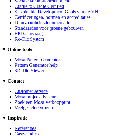
Sociale verantwoordelijkheid
Cradle to Cradle Certified
Sustainable Development Goals van de VN
Certificeringen, normen en accreditaties
Duurzaamheidsdocumentatie
Standaarden voor groene gebouwen
EPD-aanvraag
Re-Tile System
Online tools
Mosa Pattern Generator
Pattern Generator help
3D Tile Viewer
Contact
Customer service
Mosa projectadviseurs
Zoek een Mosa-verkooppunt
Veelgestelde vragen
Inspiratie
Referenties
Case-studies