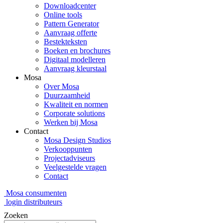
Downloadcenter
Online tools
Pattern Generator
Aanvraag offerte
Bestekteksten
Boeken en brochures
Digitaal modelleren
Aanvraag kleurstaal
Mosa
Over Mosa
Duurzaamheid
Kwaliteit en normen
Corporate solutions
Werken bij Mosa
Contact
Mosa Design Studios
Verkooppunten
Projectadviseurs
Veelgestelde vragen
Contact
Mosa consumenten
login distributeurs
Zoeken