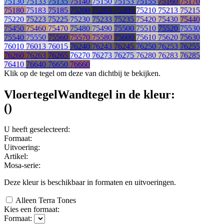
75130
75133
75135
75140
75150
75153
75155
75160
75170
75180
75183
75185
75200
75203
75205
75210
75213
75215
75220
75223
75225
75230
75233
75235
75420
75430
75440
75450
75460
75470
75480
75490
75500
75510
75520
75530
75540
75550
75560
75570
75580
75600
75610
75620
75630
76010
76013
76015
76240
76243
76245
76250
76253
76255
76260
76263
76265
76270
76273
76275
76280
76283
76285
76410
76640
76650
76660
Klik op de tegel om deze van dichtbij te bekijken.
Vloertegel
Wandtegel
in de kleur:
(
)
U heeft geselecteerd:
Formaat:
Uitvoering:
Artikel:
Mosa-serie:
Deze kleur is beschikbaar in
formaten en
uitvoeringen.
Alleen Terra Tones
Kies een formaat:
Formaat: