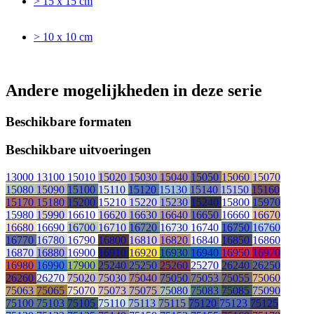
> 15 x 15 cm
> 10 x 10 cm
Andere mogelijkheden in deze serie
Beschikbare formaten
Beschikbare uitvoeringen
13000
13100
15010
15020
15030
15040
15050
15060
15070
15080
15090
15100
15110
15120
15130
15140
15150
15160
15170
15180
15200
15210
15220
15230
15240
15800
15970
15980
15990
16610
16620
16630
16640
16650
16660
16670
16680
16690
16700
16710
16720
16730
16740
16750
16760
16770
16780
16790
16800
16810
16820
16840
16850
16860
16870
16880
16900
16910
16920
16930
16940
16950
16970
16980
16990
17900
25240
25250
25260
25270
26240
26250
26260
26270
75020
75030
75040
75050
75053
75055
75060
75063
75065
75070
75073
75075
75080
75083
75085
75090
75100
75103
75105
75110
75113
75115
75120
75123
75125