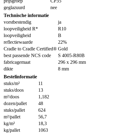
prijsgroep
CP35
geglazuurd
nee
Technische informatie
vorstbestendig
ja
loopveiligheid R*
R10
loopveiligheid
B
reflectiewaarde
22%
Cradle to Cradle Certified®
Gold
best passende NCS code
S 4005-R80B
fabricagemaat
296 x 296 mm
dikte
8 mm
Bestelinformatie
stuks/m²
11
stuks/doos
13
m²/doos
1,182
dozen/pallet
48
stuks/pallet
624
m²/pallet
56,7
kg/m²
18,3
kg/pallet
1063