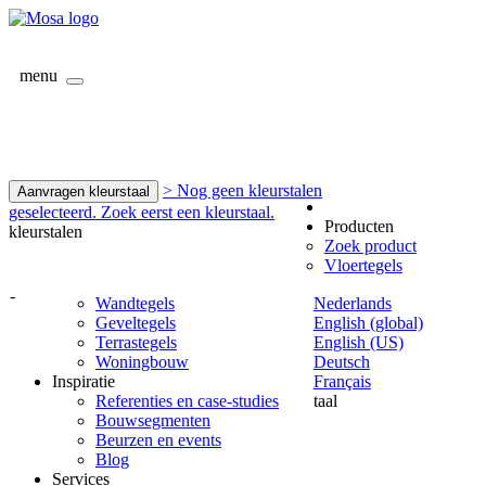
menu
> Nog geen kleurstalen
Aanvragen kleurstaal
geselecteerd. Zoek eerst een kleurstaal.
Producten
kleurstalen
Zoek product
Vloertegels
-
Wandtegels
Nederlands
Geveltegels
English (global)
Terrastegels
English (US)
Woningbouw
Deutsch
Inspiratie
Français
Referenties en case-studies
taal
Bouwsegmenten
Beurzen en events
Blog
Services