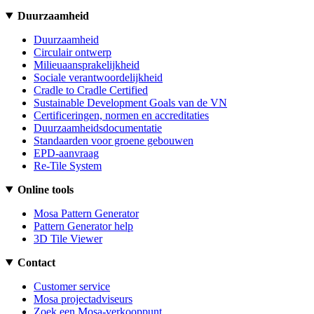
Duurzaamheid
Duurzaamheid
Circulair ontwerp
Milieuaansprakelijkheid
Sociale verantwoordelijkheid
Cradle to Cradle Certified
Sustainable Development Goals van de VN
Certificeringen, normen en accreditaties
Duurzaamheidsdocumentatie
Standaarden voor groene gebouwen
EPD-aanvraag
Re-Tile System
Online tools
Mosa Pattern Generator
Pattern Generator help
3D Tile Viewer
Contact
Customer service
Mosa projectadviseurs
Zoek een Mosa-verkooppunt