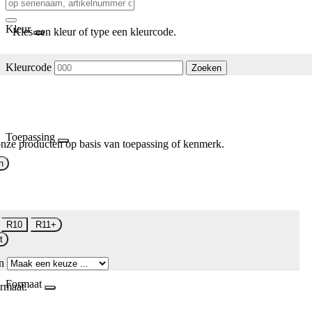
Kleur
Kies een kleur of type een kleurcode.
Kleurcode
Zoeken
Toepassing
nze producten op basis van toepassing of kenmerk.
n
R10
R11+
t
n
Formaat
rmaat.