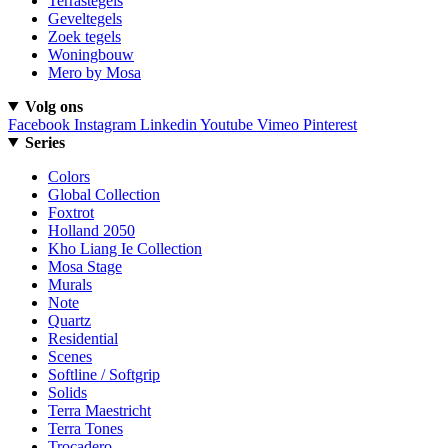
Terrastegels
Geveltegels
Zoek tegels
Woningbouw
Mero by Mosa
Volg ons
Facebook
Instagram
Linkedin
Youtube
Vimeo
Pinterest
Series
Colors
Global Collection
Foxtrot
Holland 2050
Kho Liang Ie Collection
Mosa Stage
Murals
Note
Quartz
Residential
Scenes
Softline / Softgrip
Solids
Terra Maestricht
Terra Tones
Trocadero