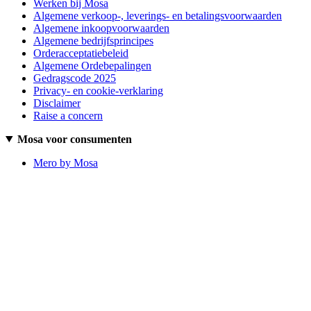
Werken bij Mosa
Algemene verkoop-, leverings- en betalingsvoorwaarden
Algemene inkoopvoorwaarden
Algemene bedrijfsprincipes
Orderacceptatiebeleid
Algemene Ordebepalingen
Gedragscode 2025
Privacy- en cookie-verklaring
Disclaimer
Raise a concern
Mosa voor consumenten
Mero by Mosa