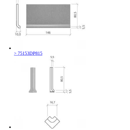
> 75153DP815